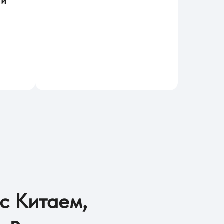
ии
ы
с Китаем,