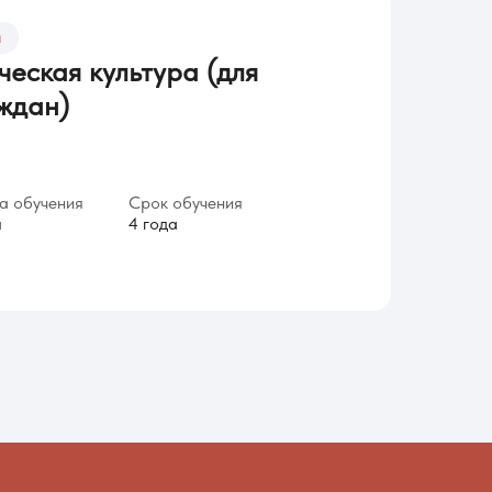
а
еская культура (для
ждан)
 обучения
Срок обучения
я
4 года