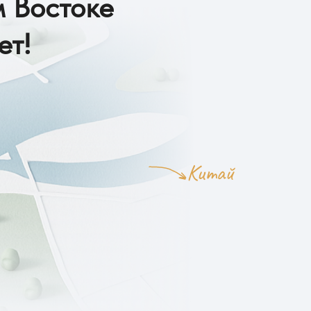
 Востоке
ет!
Китай