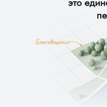
это еди
пе
Благовещенск