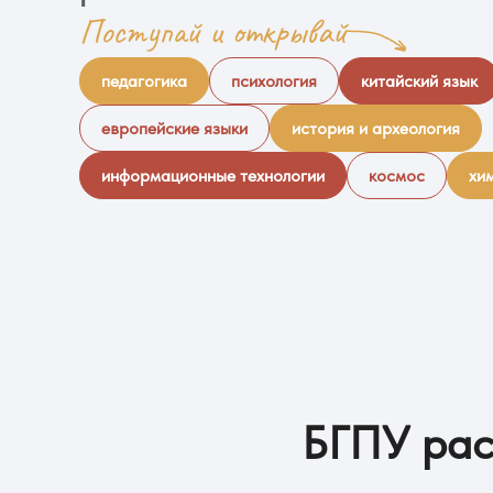
Поступай и открывай
педагогика
психология
китайский язык
европейские языки
история и археология
информационные технологии
космос
хи
БГПУ рас