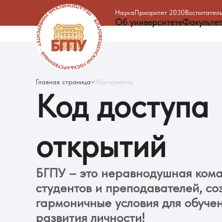
Наука
Приоритет 2030
Воспитатель
Об университете
Факульте
Главная страница
Абитуриенту
Код
доступа
открытий
БГПУ
–
это
неравнодушная
ком
студентов
и
преподавателей,
со
гармоничные
условия
для
обуче
развития
личности!