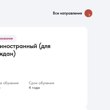
Все направления
азование
 иностранный (для
ждан)
 обучения
Срок обучения
я
4 года