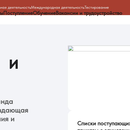
ная деятельность
Международная деятельность
Тестирование
ты
Поступление
Обучение
Вакансии и трудоустройство
и
анда
здающая
ния
и
Списки поступающ