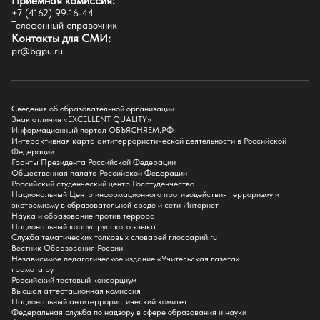
Приёмная комиссия:
Естественно-географический факультет
+7 (4162) 99-16-44
Историко-филологический факультет
Телефонный справочник
Факультет иностранных языков
Контакты для СМИ:
Факультет педагогики и психологии
pr@bgpu.ru
Факультет физической культуры и спорта
Факультет физико-математического образования и технологии
Подготовительное отделение для иностранных граждан
Поступление
Сведения об образовательной организации
Знак отличия «EXCELLENT QUALITY»
Приемная комиссия
Информационный портал ОБЪЯСНЯЕМ.РФ
Интерактивная карта антитеррористической деятельности в Российской
Поступай в БГПУ
Федерации
Специальности и направления
Гранты Президента Российской Федерации
Списки поступающих
Общественная палата Российской Федерации
Приказы о зачислении
Российский студенческий центр Росстуденчество
Полезные материалы
Национальный Центр информационного противодействия терроризму и
Общежитие
экстремизму в образовательной среде и сети Интернет
Информация о целевом обучении
Наука и образование против террора
Обркредит в СПО
Национальный корпус русского языка
Служба тематических толковых словарей глоссарий.ru
Бакалавриат
Вестник Образования России
Магистратура
Независимое педагогическое издание «Учительская газета»
Аспирантура
грамота.ру
СПО
Российский тестовый консорциум
Правила приема на Бакалавриат
Высшая аттестационная комиссия
Правила приема на Магистратуру
Национальный антитеррористический комитет
Правила приема на СПО
Федеральная служба по надзору в сфере образования и науки