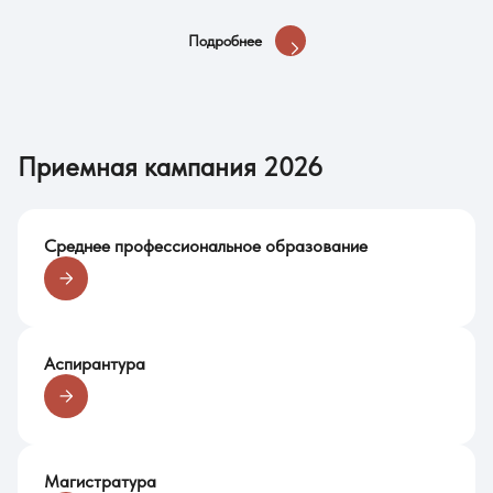
Ознакомиться с перечнем специальностей (направлений
подготовки), по которым осуществляет подготовку
Подробнее
университет, можно на странице
«Образовательные
программы БГПУ»
Приемная кампания 2026
Среднее профессиональное образование
Аспирантура
Магистратура