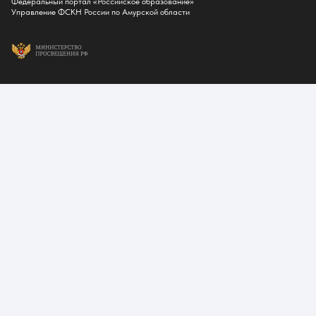
Федеральный портал «Российское образование»
Управление ФСКН России по Амурской области
Обучение
Справка для получения налогового вычета
Кванториум
Технопарк
Студентам
Cреднее проф. образование
Бакалавриат
Магистратура
Аспирантура
Видеоконференцсвязь
Расписание занятий и экзаменов
Система электронного обучения
Библиотека
Студенческий кампус
Второй диплом
Факультативы
Цифровая кафедра
Социальное сопровождение
Школьникам
Лицей БГПУ