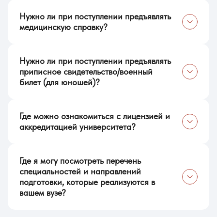
Нужно ли при поступлении предъявлять
медицинскую справку?
Для поступающих на педагогические, психолого-
Нужно ли при поступлении предъявлять
педагогические, дефектологические направления нужна
медицинская справка по форме 086/у оригинал и копия.
приписное свидетельство/военный
билет (для юношей)?
Приписное свидетельство/военный билет понадобятся на
Где можно ознакомиться с лицензией и
первом курсе при постановке на воинский учет и
оформлении документов, необходимых для предоставления
аккредитацией университета?
отсрочки от службы в армии.
Ознакомиться с лицензией и аккредитацией университета
Где я могу посмотреть перечень
можно в разделе
«Документы»
специальностей и направлений
подготовки, которые реализуются в
вашем вузе?