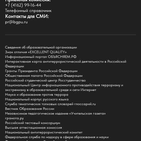
Естественно-географический факультет
+7 (4162) 99-16-44
Историко-филологический факультет
Телефонный справочник
Факультет иностранных языков
Контакты для СМИ:
Факультет педагогики и психологии
pr@bgpu.ru
Факультет физической культуры и спорта
Факультет физико-математического образования и технологии
Подготовительное отделение для иностранных граждан
Поступление
Сведения об образовательной организации
Знак отличия «EXCELLENT QUALITY»
Приемная комиссия
Информационный портал ОБЪЯСНЯЕМ.РФ
Интерактивная карта антитеррористической деятельности в Российской
Поступай в БГПУ
Федерации
Специальности и направления
Гранты Президента Российской Федерации
Списки поступающих
Общественная палата Российской Федерации
Приказы о зачислении
Российский студенческий центр Росстуденчество
Полезные материалы
Национальный Центр информационного противодействия терроризму и
Общежитие
экстремизму в образовательной среде и сети Интернет
Информация о целевом обучении
Наука и образование против террора
Обркредит в СПО
Национальный корпус русского языка
Служба тематических толковых словарей глоссарий.ru
Бакалавриат
Вестник Образования России
Магистратура
Независимое педагогическое издание «Учительская газета»
Аспирантура
грамота.ру
СПО
Российский тестовый консорциум
Правила приема на Бакалавриат
Высшая аттестационная комиссия
Правила приема на Магистратуру
Национальный антитеррористический комитет
Правила приема на СПО
Федеральная служба по надзору в сфере образования и науки