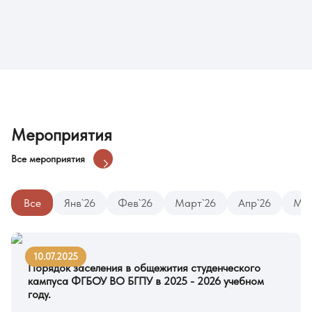
Мероприятия
Все мероприятия
Все
Янв`26
Фев`26
Март`26
Апр`26
Май
10.07.2025
Порядок заселения в общежития студенческого
кампуса ФГБОУ ВО БГПУ в 2025 - 2026 учебном
году.