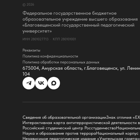
© 2026
Ректор
Оценка качества образования
Федеральное государственное бюджетное
СМИ о нас
образовательное учреждение высшего образования
Истории успеха
«Благовещенский государственный педагогический
Партнёры
университет»
Документы
ИНН 2801027713 · КПП 280101001
Контакты
Реквизиты
Реквизиты
Сведения о доходах
Политика конфиденциальности
Доступная среда
Политика обработки персональных данных
Инфраструктура
675004, Амурская область, г.Благовещенск, ул. Лени
Противодествие коррупции
104
Противодействие терроризму
Целевой капитал
Часто задаваемые вопросы
Внутренний сайт
Факультеты
Сведения об образовательной организации
Знак отличия «
Естественно-географический факультет
Интерактивная карта антитеррористической деятельности 
Российский студенческий центр Росстуденчество
Национальны
Историко-филологический факультет
Наука и образование против террора
Национальный корпус 
Факультет иностранных языков
Независимое педагогическое издание «Учительская газета»