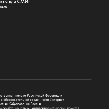
кты для СМИ:
узейный комплекс
u.ru
роекты
аучно-педагогическая лаборатория
окументы
оспитательная деятельность
туденческая жизнь
портивный клуб
роекты
сихологическая служба
туденческое пространство
обро.Центр
аставничество
еждународная деятельность
арубежные партнеры
нститут Конфуция
ственная палата Российской Федерации
чеба в России
в образовательной среде и сети Интернет
чеба за рубежом
стник Образования России
аконодательство
миссия
Национальный антитеррористический комитет