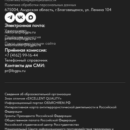
Доступная среда
Политика обработки персональных данных
Инфраструктура
675004, Амурская область, г.Благовещенск, ул. Ленина 104
Противодествие коррупции
Противодействие терроризму
Целевой капитал
Электронная почта:
Часто задаваемые вопросы
Университет
Внутренний сайт
rektorat@bgpu.ru
Приёмная комиссия
priemka@bgpu.ru
Факультеты
Почта администрации сайта
webmaster@bgpu.ru
Приёмная комиссия:
Естественно-географический факультет
+7 (4162) 99-16-44
Историко-филологический факультет
Телефонный справочник
Факультет иностранных языков
Контакты для СМИ:
Факультет педагогики и психологии
pr@bgpu.ru
Факультет физической культуры и спорта
Факультет физико-математического образования и технологии
Подготовительное отделение для иностранных граждан
Поступление
Сведения об образовательной организации
Знак отличия «EXCELLENT QUALITY»
Приемная комиссия
Информационный портал ОБЪЯСНЯЕМ.РФ
Интерактивная карта антитеррористической деятельности в Российской
Поступай в БГПУ
Федерации
Специальности и направления
Гранты Президента Российской Федерации
Списки поступающих
Общественная палата Российской Федерации
Приказы о зачислении
Российский студенческий центр Росстуденчество
Полезные материалы
Национальный Центр информационного противодействия терроризму и