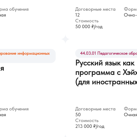
рма обучения
Договорные места
Форма
ная
12
Очно-
Стоимость
50 000 ₽/год
рирование информационных
44.03.01 Педагогическое обр
Русский язык как
я
программа с Хэй
(для иностранны
рма обучения
Договорные места
Форма
ная
50
Очна
Стоимость
213 000 ₽/год