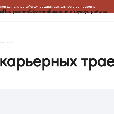
ная деятельность
Международная деятельность
Тестирование
ты
Поступление
Обучение
Вакансии и трудоустройство
аекторий
карьерных
тра