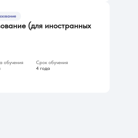
азование
ование (для иностранных
 обучения
Срок обучения
я
4 года