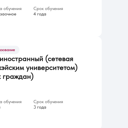
 обучения
Срок обучения
заочное
4 года
азование
 иностранный (сетевая
хэйским университетом)
х граждан)
 обучения
Срок обучения
я
3 года