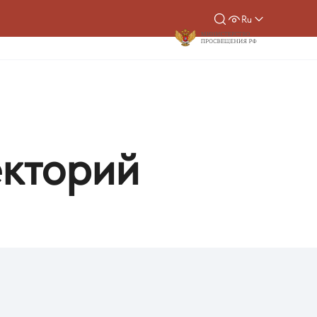
Ru
екторий