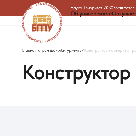
Наука
Приоритет 2030
Воспитатель
Об университете
Факульте
Главная страница
Абитуриенту
Конструктор карьерных тр
Конструктор