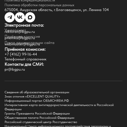
Политика конфиденциальности
Доступная среда
Политика обработки персональных данных
Инфраструктура
675004, Амурская область, г.Благовещенск, ул. Ленина 104
Противодествие коррупции
Противодействие терроризму
Целевой капитал
Электронная почта:
Часто задаваемые вопросы
Университет
Внутренний сайт
rektorat@bgpu.ru
Приёмная комиссия
priemka@bgpu.ru
Факультеты
Почта администрации сайта
webmaster@bgpu.ru
Приёмная комиссия:
Естественно-географический факультет
+7 (4162) 99-16-44
Историко-филологический факультет
Телефонный справочник
Факультет иностранных языков
Контакты для СМИ:
Факультет педагогики и психологии
pr@bgpu.ru
Факультет физической культуры и спорта
Факультет физико-математического образования и технологии
Подготовительное отделение для иностранных граждан
Поступление
Сведения об образовательной организации
Знак отличия «EXCELLENT QUALITY»
Приемная комиссия
Информационный портал ОБЪЯСНЯЕМ.РФ
Интерактивная карта антитеррористической деятельности в Российской
Поступай в БГПУ
Федерации
Специальности и направления
Гранты Президента Российской Федерации
Списки поступающих
Общественная палата Российской Федерации
Приказы о зачислении
Российский студенческий центр Росстуденчество
Полезные материалы
Национальный Центр информационного противодействия терроризму и