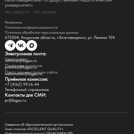
Партнёры
университет»
Документы
ИНН 2801027713 · КПП 280101001
Контакты
Реквизиты
Реквизиты
Сведения о доходах
Политика конфиденциальности
Доступная среда
Политика обработки персональных данных
Инфраструктура
675004, Амурская область, г.Благовещенск, ул. Ленина 104
Противодествие коррупции
Противодействие терроризму
Целевой капитал
Электронная почта:
Часто задаваемые вопросы
Университет
Внутренний сайт
rektorat@bgpu.ru
Приёмная комиссия
priemka@bgpu.ru
Факультеты
Почта администрации сайта
webmaster@bgpu.ru
Приёмная комиссия:
Естественно-географический факультет
+7 (4162) 99-16-44
Историко-филологический факультет
Телефонный справочник
Факультет иностранных языков
Контакты для СМИ:
Факультет педагогики и психологии
pr@bgpu.ru
Факультет физической культуры и спорта
Факультет физико-математического образования и технологии
Подготовительное отделение для иностранных граждан
Поступление
Сведения об образовательной организации
Знак отличия «EXCELLENT QUALITY»
Приемная комиссия
Информационный портал ОБЪЯСНЯЕМ.РФ