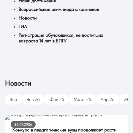
Наши достижения
Всероссийская олимпиада школьников
Новости
ГИА
Регистрация обучающихся, не достигших
возраста 14 лет в ЕПГУ
Новости
Все
Янв`26
Фев`26
Март`26
Апр`26
Май
28.07.2026
Конкурс в педагогические вузы продолжает расти