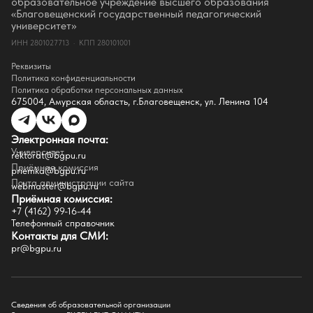
образовательное учреждение высшего образования
Истории успеха
«Благовещенский государственный педагогический
Партнёры
университет»
Документы
ИНН 2801027713 · КПП 280101001
Контакты
Реквизиты
Реквизиты
Сведения о доходах
Политика конфиденциальности
Доступная среда
Политика обработки персональных данных
Инфраструктура
675004, Амурская область, г.Благовещенск, ул. Ленина 104
Противодествие коррупции
Противодействие терроризму
Целевой капитал
Электронная почта:
Часто задаваемые вопросы
Университет
Внутренний сайт
rektorat@bgpu.ru
Приёмная комиссия
priemka@bgpu.ru
Факультеты
Почта администрации сайта
webmaster@bgpu.ru
Приёмная комиссия:
Естественно-географический факультет
+7 (4162) 99-16-44
Историко-филологический факультет
Телефонный справочник
Факультет иностранных языков
Контакты для СМИ:
Факультет педагогики и психологии
pr@bgpu.ru
Факультет физической культуры и спорта
Факультет физико-математического образования и технологии
Подготовительное отделение для иностранных граждан
Поступление
Сведения об образовательной организации