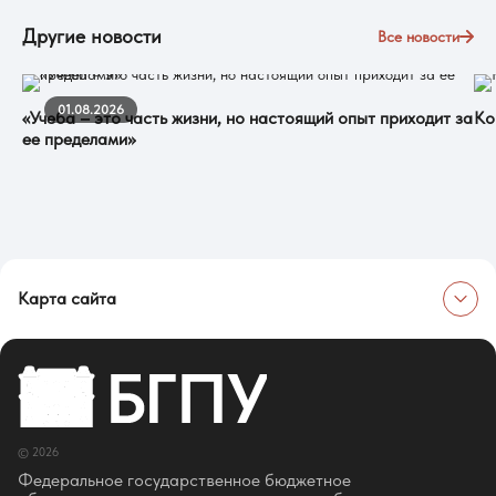
Другие новости
Все новости
01.08.2026
«Учеба – это часть жизни, но настоящий опыт приходит за
Ко
ее пределами»
Карта сайта
Об университете
Сведения об образовательной организации
Об Университете
Сотрудники и преподаватели
Руководство
© 2026
Ректор
Оценка качества образования
Федеральное государственное бюджетное
СМИ о нас