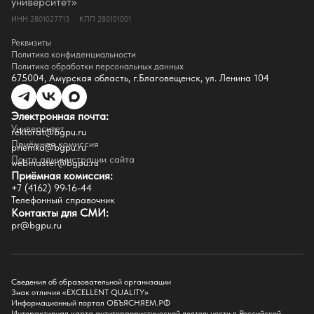
университет»
Документы
ИНН 2801027713 · КПП 280101001
Контакты
Реквизиты
Реквизиты
Сведения о доходах
Политика конфиденциальности
Доступная среда
Политика обработки персональных данных
Инфраструктура
675004, Амурская область, г.Благовещенск, ул. Ленина 104
Противодествие коррупции
Противодействие терроризму
Целевой капитал
Электронная почта:
Часто задаваемые вопросы
Университет
Внутренний сайт
rektorat@bgpu.ru
Приёмная комиссия
priemka@bgpu.ru
Факультеты
Почта администрации сайта
webmaster@bgpu.ru
Приёмная комиссия:
Естественно-географический факультет
+7 (4162) 99-16-44
Историко-филологический факультет
Телефонный справочник
Факультет иностранных языков
Контакты для СМИ:
Факультет педагогики и психологии
pr@bgpu.ru
Факультет физической культуры и спорта
Факультет физико-математического образования и технологии
Подготовительное отделение для иностранных граждан
Поступление
Сведения об образовательной организации
Знак отличия «EXCELLENT QUALITY»
Приемная комиссия
Информационный портал ОБЪЯСНЯЕМ.РФ
Интерактивная карта антитеррористической деятельности в Российской