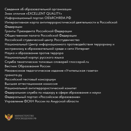
Поступление
Сведения об образовательной организации
Знак отличия «EXCELLENT QUALITY»
Приемная комиссия
Информационный портал ОБЪЯСНЯЕМ.РФ
Интерактивная карта антитеррористической деятельности в Российской
Поступай в БГПУ
Федерации
Специальности и направления
Гранты Президента Российской Федерации
Списки поступающих
Общественная палата Российской Федерации
Приказы о зачислении
Российский студенческий центр Росстуденчество
Полезные материалы
Национальный Центр информационного противодействия терроризму и
Общежитие
экстремизму в образовательной среде и сети Интернет
Информация о целевом обучении
Наука и образование против террора
Обркредит в СПО
Национальный корпус русского языка
Служба тематических толковых словарей глоссарий.ru
Бакалавриат
Вестник Образования России
Магистратура
Независимое педагогическое издание «Учительская газета»
Аспирантура
грамота.ру
СПО
Российский тестовый консорциум
Правила приема на Бакалавриат
Высшая аттестационная комиссия
Правила приема на Магистратуру
Национальный антитеррористический комитет
Правила приема на СПО
Федеральная служба по надзору в сфере образования и науки
Федеральный портал «Российское образование»
Управление ФСКН России по Амурской области
Обучение
Справка для получения налогового вычета
Кванториум
Технопарк