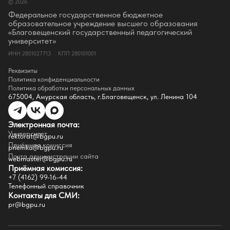
© 2026
Ректор
Оценка качества образования
Федеральное государственное бюджетное
СМИ о нас
образовательное учреждение высшего образования
Истории успеха
«Благовещенский государственный педагогический
Партнёры
университет»
Документы
ИНН 2801027713 · КПП 280101001
Контакты
Реквизиты
Реквизиты
Сведения о доходах
Политика конфиденциальности
Доступная среда
Политика обработки персональных данных
Инфраструктура
675004, Амурская область, г.Благовещенск, ул. Ленина 104
Противодествие коррупции
Противодействие терроризму
Целевой капитал
Электронная почта:
Часто задаваемые вопросы
Университет
Внутренний сайт
rektorat@bgpu.ru
Приёмная комиссия
priemka@bgpu.ru
Факультеты
Почта администрации сайта
webmaster@bgpu.ru
Приёмная комиссия:
Естественно-географический факультет
+7 (4162) 99-16-44
Историко-филологический факультет
Телефонный справочник
Факультет иностранных языков
Контакты для СМИ:
Факультет педагогики и психологии
pr@bgpu.ru
Факультет физической культуры и спорта
Факультет физико-математического образования и технологии
Подготовительное отделение для иностранных граждан