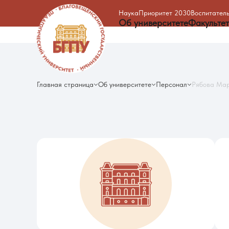
Наука
Приоритет 2030
Воспитатель
Об университете
Факульте
Главная страница
Об университете
Персонал
Рябова Ма