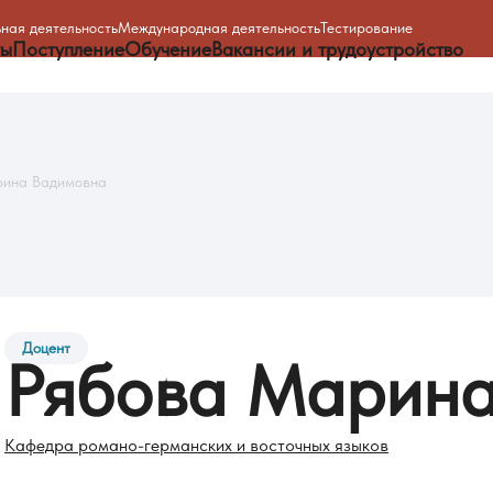
ная деятельность
Международная деятельность
Тестирование
ты
Поступление
Обучение
Вакансии и трудоустройство
рина Вадимовна
Доцент
Рябова
Марин
Кафедра романо-германских и восточных языков