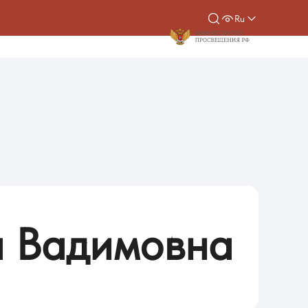
Ru
а
Вадимовна