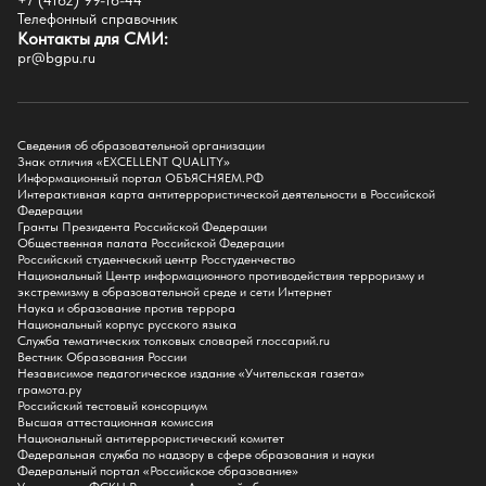
+7 (4162) 99-16-44
Историко-филологический факультет
Телефонный справочник
Факультет иностранных языков
Контакты для СМИ:
Факультет педагогики и психологии
pr@bgpu.ru
Факультет физической культуры и спорта
Факультет физико-математического образования и технологии
Подготовительное отделение для иностранных граждан
Поступление
Сведения об образовательной организации
Знак отличия «EXCELLENT QUALITY»
Приемная комиссия
Информационный портал ОБЪЯСНЯЕМ.РФ
Интерактивная карта антитеррористической деятельности в Российской
Поступай в БГПУ
Федерации
Специальности и направления
Гранты Президента Российской Федерации
Списки поступающих
Общественная палата Российской Федерации
Приказы о зачислении
Российский студенческий центр Росстуденчество
Полезные материалы
Национальный Центр информационного противодействия терроризму и
Общежитие
экстремизму в образовательной среде и сети Интернет
Информация о целевом обучении
Наука и образование против террора
Обркредит в СПО
Национальный корпус русского языка
Служба тематических толковых словарей глоссарий.ru
Бакалавриат
Вестник Образования России
Магистратура
Независимое педагогическое издание «Учительская газета»
Аспирантура
грамота.ру
СПО
Российский тестовый консорциум
Правила приема на Бакалавриат
Высшая аттестационная комиссия
Правила приема на Магистратуру
Национальный антитеррористический комитет
Правила приема на СПО
Федеральная служба по надзору в сфере образования и науки
Федеральный портал «Российское образование»