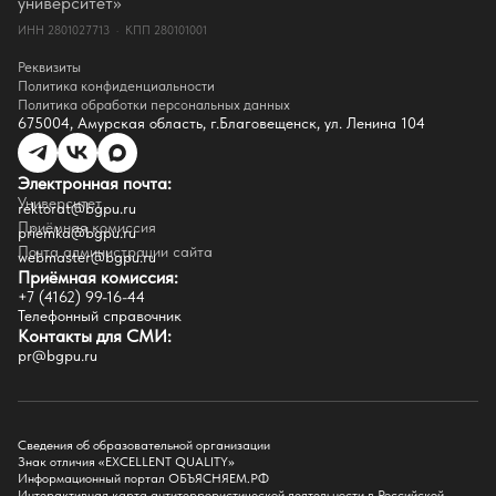
университет»
Документы
ИНН 2801027713 · КПП 280101001
Контакты
Реквизиты
Реквизиты
Сведения о доходах
Политика конфиденциальности
Доступная среда
Политика обработки персональных данных
Инфраструктура
675004, Амурская область, г.Благовещенск, ул. Ленина 104
Противодествие коррупции
Противодействие терроризму
Целевой капитал
Электронная почта:
Часто задаваемые вопросы
Университет
Внутренний сайт
rektorat@bgpu.ru
Приёмная комиссия
priemka@bgpu.ru
Факультеты
Почта администрации сайта
webmaster@bgpu.ru
Приёмная комиссия:
Естественно-географический факультет
+7 (4162) 99-16-44
Историко-филологический факультет
Телефонный справочник
Факультет иностранных языков
Контакты для СМИ:
Факультет педагогики и психологии
pr@bgpu.ru
Факультет физической культуры и спорта
Факультет физико-математического образования и технологии
Подготовительное отделение для иностранных граждан
Поступление
Сведения об образовательной организации
Знак отличия «EXCELLENT QUALITY»
Приемная комиссия
Информационный портал ОБЪЯСНЯЕМ.РФ
Интерактивная карта антитеррористической деятельности в Российской