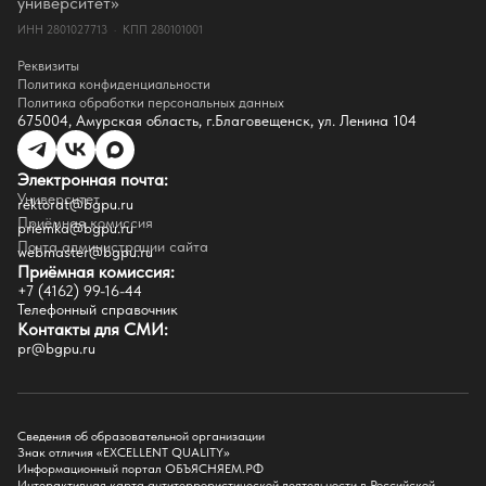
университет»
Документы
ИНН 2801027713 · КПП 280101001
Контакты
Реквизиты
Реквизиты
Сведения о доходах
Политика конфиденциальности
Доступная среда
Политика обработки персональных данных
Инфраструктура
675004, Амурская область, г.Благовещенск, ул. Ленина 104
Противодествие коррупции
Противодействие терроризму
Целевой капитал
Электронная почта:
Часто задаваемые вопросы
Университет
Внутренний сайт
rektorat@bgpu.ru
Приёмная комиссия
priemka@bgpu.ru
Факультеты
Почта администрации сайта
webmaster@bgpu.ru
Приёмная комиссия:
Естественно-географический факультет
+7 (4162) 99-16-44
Историко-филологический факультет
Телефонный справочник
Факультет иностранных языков
Контакты для СМИ:
Факультет педагогики и психологии
pr@bgpu.ru
Факультет физической культуры и спорта
Факультет физико-математического образования и технологии
Подготовительное отделение для иностранных граждан
Поступление
Сведения об образовательной организации
Знак отличия «EXCELLENT QUALITY»
Приемная комиссия
Информационный портал ОБЪЯСНЯЕМ.РФ
Интерактивная карта антитеррористической деятельности в Российской