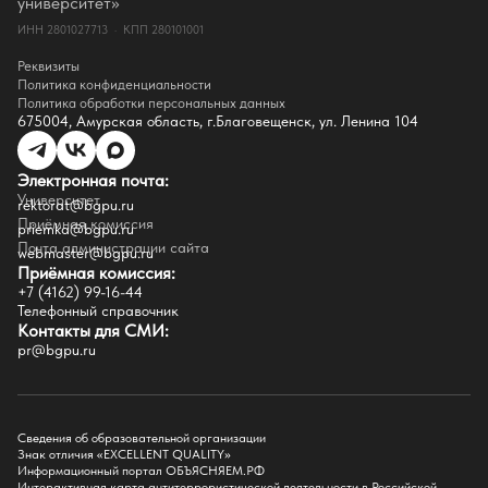
университет»
Документы
ИНН 2801027713 · КПП 280101001
Контакты
Реквизиты
Реквизиты
Сведения о доходах
Политика конфиденциальности
Доступная среда
Политика обработки персональных данных
Инфраструктура
675004, Амурская область, г.Благовещенск, ул. Ленина 104
Противодествие коррупции
Противодействие терроризму
Целевой капитал
Электронная почта:
Часто задаваемые вопросы
Университет
Внутренний сайт
rektorat@bgpu.ru
Приёмная комиссия
priemka@bgpu.ru
Факультеты
Почта администрации сайта
webmaster@bgpu.ru
Приёмная комиссия:
Естественно-географический факультет
+7 (4162) 99-16-44
Историко-филологический факультет
Телефонный справочник
Факультет иностранных языков
Контакты для СМИ:
Факультет педагогики и психологии
pr@bgpu.ru
Факультет физической культуры и спорта
Факультет физико-математического образования и технологии
Подготовительное отделение для иностранных граждан
Поступление
Сведения об образовательной организации
Знак отличия «EXCELLENT QUALITY»
Приемная комиссия
Информационный портал ОБЪЯСНЯЕМ.РФ
Интерактивная карта антитеррористической деятельности в Российской