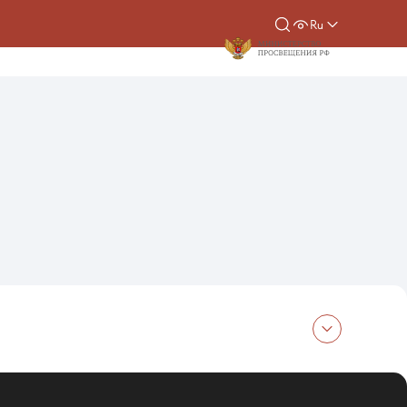
Ru
аука