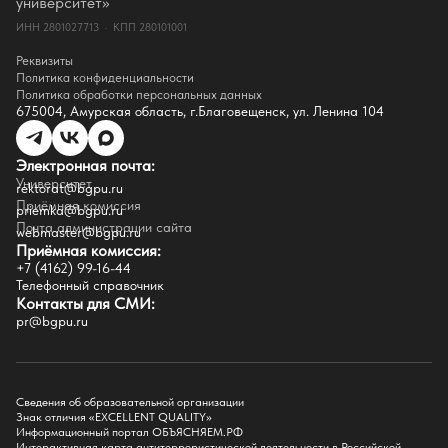
университет»
Документы
ИНН 2801027713 · КПП 280101001
Контакты
Реквизиты
Реквизиты
Сведения о доходах
Политика конфиденциальности
Доступная среда
Политика обработки персональных данных
Инфраструктура
675004, Амурская область, г.Благовещенск, ул. Ленина 104
Противодествие коррупции
Противодействие терроризму
Целевой капитал
Электронная почта:
Часто задаваемые вопросы
Университет
Внутренний сайт
rektorat@bgpu.ru
Приёмная комиссия
priemka@bgpu.ru
Факультеты
Почта администрации сайта
webmaster@bgpu.ru
Приёмная комиссия:
Естественно-географический факультет
+7 (4162) 99-16-44
Историко-филологический факультет
Телефонный справочник
Факультет иностранных языков
Контакты для СМИ:
Факультет педагогики и психологии
pr@bgpu.ru
Факультет физической культуры и спорта
Факультет физико-математического образования и технологии
Подготовительное отделение для иностранных граждан
Поступление
Сведения об образовательной организации
Знак отличия «EXCELLENT QUALITY»
Приемная комиссия
Информационный портал ОБЪЯСНЯЕМ.РФ
Интерактивная карта антитеррористической деятельности в Российской