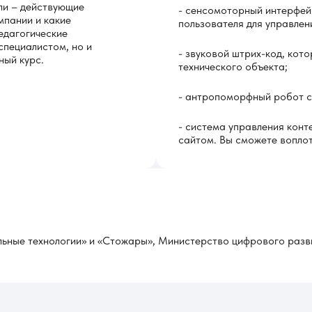
ли – действующие
- сенсомоторный интерфей
мпании и какие
пользователя для управлен
едагогические
специалистом, но и
- звуковой штрих-код, ко
ный курс.
технического объекта;
- антропоморфный робот с
- система управления конт
сайтом. Вы сможете воплот
ьные технологии» и «Стожары», Министерство цифрового разви