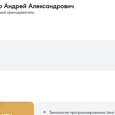
о Андрей Александрович
ший преподаватель
Технология программирования Java