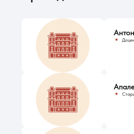
Антон
Доце
Апале
Стар