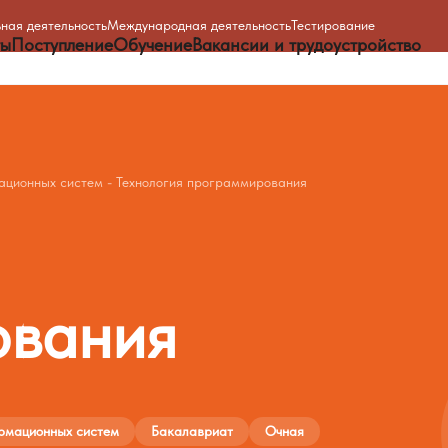
ная деятельность
Международная деятельность
Тестирование
ты
Поступление
Обучение
Вакансии и трудоустройство
ационных систем - Технология программирования
ования
рмационных систем
Бакалавриат
Очная