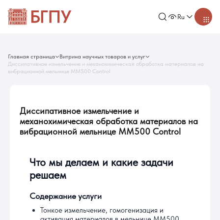
Ru
Главная страница
Витрина научных товаров и услуг
Диссипативное измельчение и механохимическая обработка материалов на
вибрационной мельнице MM500 Control
Диссипативное измельчение и
механохимическая обработка материалов на
вибрационной мельнице MM500 Control
Что мы делаем и какие задачи
решаем
Содержание услуги
Тонкое измельчение, гомогенизация и
активация материалов в мельнице MM500