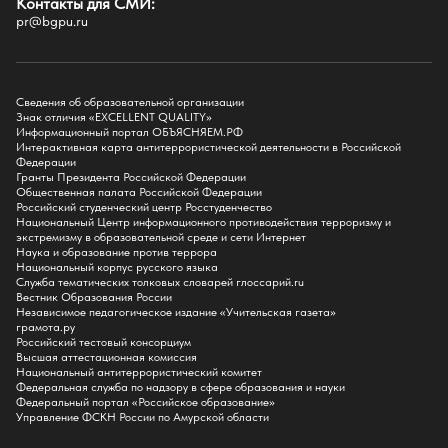
Контакты для СМИ:
Факультет педагогики и психологии
pr@bgpu.ru
Факультет физической культуры и спорта
Факультет физико-математического образования и технологии
Подготовительное отделение для иностранных граждан
Поступление
Сведения об образовательной организации
Знак отличия «EXCELLENT QUALITY»
Приемная комиссия
Информационный портал ОБЪЯСНЯЕМ.РФ
Интерактивная карта антитеррористической деятельности в Российской
Поступай в БГПУ
Федерации
Специальности и направления
Гранты Президента Российской Федерации
Списки поступающих
Общественная палата Российской Федерации
Приказы о зачислении
Российский студенческий центр Росстуденчество
Полезные материалы
Национальный Центр информационного противодействия терроризму и
Общежитие
экстремизму в образовательной среде и сети Интернет
Информация о целевом обучении
Наука и образование против террора
Обркредит в СПО
Национальный корпус русского языка
Служба тематических толковых словарей глоссарий.ru
Бакалавриат
Вестник Образования России
Магистратура
Независимое педагогическое издание «Учительская газета»
Аспирантура
грамота.ру
СПО
Российский тестовый консорциум
Правила приема на Бакалавриат
Высшая аттестационная комиссия
Правила приема на Магистратуру
Национальный антитеррористический комитет
Правила приема на СПО
Федеральная служба по надзору в сфере образования и науки
Федеральный портал «Российское образование»
Управление ФСКН России по Амурской области
Обучение