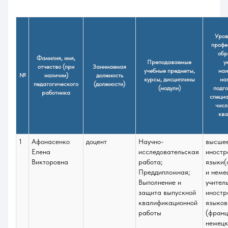
Уров
профе
обр
Фамилия, имя,
Преподаваемые
у
отчество (при
Занимаемая
учебные предметы,
наи
№
наличии)
должность
курсы, дисциплины
на
педагогического
(должности)
(модули)
подго
работника
специа
числ
ква
1
Афонасенко
доцент
Научно-
высше
Елена
исследовательская
иностр
Викторовна
работа;
языки(
Преддипломная;
и неме
Выполнение и
учител
защита выпускной
иностр
квалификационной
языков
работы
(франц
немецк