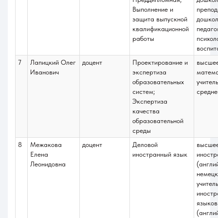
Выполнение и
препод
защита выпускной
дошкол
квалификационной
педаго
работы
психол
воспит
7
Лапицкий Олег
доцент
Проектирование и
высше
Иванович
экспертиза
матем
образовательных
учител
систем;
средне
Экспертиза
качества
образовательной
среды
8
Межакова
доцент
Деловой
высше
Елена
иностранный язык
иностр
Леонидовна
(англи
немецк
учител
иностр
языков
(англи