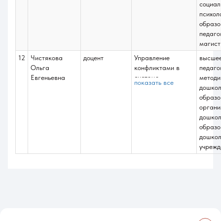
квалификационной
социал
работы
психол
образо
педаго
магист
12
Чистякова
доцент
Управление
высше
Ольга
конфликтами в
педаго
Евгеньевна
системе
методи
показать все
образования;
дошкол
Психология
образо
карьерного и
органи
профессионального
дошкол
роста;
образо
Научно-
дошкол
исследовательская
учрежд
работа;
Преддипломная;
Выполнение и
защита выпускной
квалификационной
работы