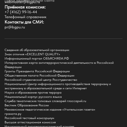
Факультеты
Почта администрации сайта
webmaster@bgpu.ru
Приёмная комиссия:
Естественно-географический факультет
+7 (4162) 99-16-44
Историко-филологический факультет
Телефонный справочник
Факультет иностранных языков
Контакты для СМИ:
Факультет педагогики и психологии
pr@bgpu.ru
Факультет физической культуры и спорта
Факультет физико-математического образования и технологии
Подготовительное отделение для иностранных граждан
Поступление
Сведения об образовательной организации
Знак отличия «EXCELLENT QUALITY»
Приемная комиссия
Информационный портал ОБЪЯСНЯЕМ.РФ
Интерактивная карта антитеррористической деятельности в Российской
Поступай в БГПУ
Федерации
Специальности и направления
Гранты Президента Российской Федерации
Списки поступающих
Общественная палата Российской Федерации
Приказы о зачислении
Российский студенческий центр Росстуденчество
Полезные материалы
Национальный Центр информационного противодействия терроризму и
Общежитие
экстремизму в образовательной среде и сети Интернет
Информация о целевом обучении
Наука и образование против террора
Обркредит в СПО
Национальный корпус русского языка
Служба тематических толковых словарей глоссарий.ru
Бакалавриат
Вестник Образования России
Магистратура
Независимое педагогическое издание «Учительская газета»
Аспирантура
грамота.ру
СПО
Российский тестовый консорциум
Правила приема на Бакалавриат
Высшая аттестационная комиссия
Правила приема на Магистратуру
Национальный антитеррористический комитет