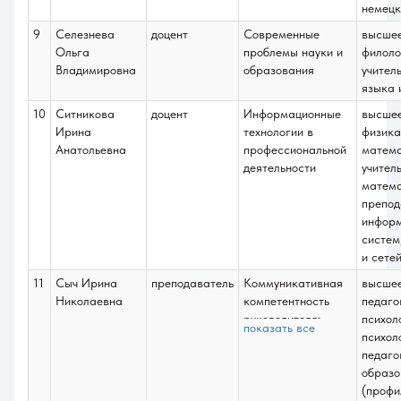
немецк
9
Селезнева
доцент
Современные
высше
Ольга
проблемы науки и
филоло
Владимировна
образования
учител
языка 
10
Ситникова
доцент
Информационные
высше
Ирина
технологии в
физика
Анатольевна
профессиональной
матем
деятельности
учител
матема
препод
инфор
систем
и сете
11
Сыч Ирина
преподаватель
Коммуникативная
высше
Николаевна
компетентность
педаго
руководителя;
психол
показать все
Проектно-
психол
технологическая;
педаго
Выполнение и
образо
защита выпускной
(профи