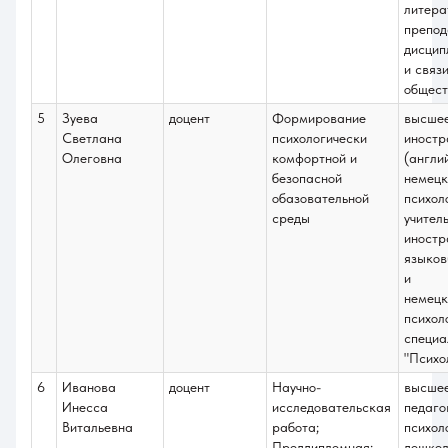
образовании;
литера
Социальная
препод
психология групп
дисцип
образовательного
и связи
учреждения
общест
5
Зуева
доцент
Формирование
высше
Светлана
психологически
иностр
Олеговна
комфортной и
(англи
безопасной
немецк
обазовательной
психол
среды
учител
иностр
языков
и
немецк
психол
специа
"Психо
6
Иванова
доцент
Научно-
высше
Инесса
исследовательская
педаго
Витальевна
работа;
психол
Преддипломная;
дошкол