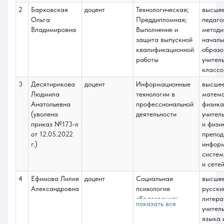
2
Барковская
доцент
Технологическая;
высше
Ольга
Преддипломная;
педаго
Владимировна
Выполнение и
методи
защита выпускной
началь
квалификационной
образо
работы
учител
классо
3
Десятирикова
доцент
Информационные
высше
Людмила
технологии в
матема
Анатольевна
профессиональной
физика
(уволена
деятельности
учител
приказ №173-л
и физи
от 12.05.2022
препод
г.)
инфор
систем
и сете
4
Ефимова Лилия
доцент
Социальная
высше
Александровна
психология
русски
образования;
литера
показать все
Организационная
учител
психология в
языка 