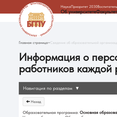
Наука
Приоритет 2030
Воспитатель
Об университете
Факульте
Главная страница
Сведения об образовательной организац
Информация о персо
работников каждой 
Навигация по разделам
▼
Назад
Образовательная программа:
Основная образоват