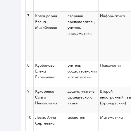
7
Коландария
старший
Информатика
Елена
преподаватель,
Михайловна
учитель
информатики
8
Курбанова
учитель
Психология
Елена
обществознания
Евгеньевна
и психологии
9
Кухаренко
доцент, учитель
Второй
Ольга
французского
иностранный язы
Николаевна
языка
(французский)
10
Лесик Анна
ассистент
Математика
Сергеевна