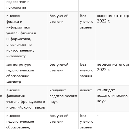
педагогики и
психологии
высшая катего
высшее
Без ученой
Без
2022 г.
физика и
степени
ученого
информатика
звания
учитель физики и
информатики,
специалист по
искусственному
интеллекту
первая категор
магистратура
Без ученой
Без
2022 г.
педагогическое
степени
ученого
образование
звания
магистр
кандидат
высшее
кандидат
доцент
педагогических
к
филология
педагогических
наук
учитель французского
наук
и английского языков
-
высшее
Без ученой
Без
педагогическое
степени
ученого
образование,
звания