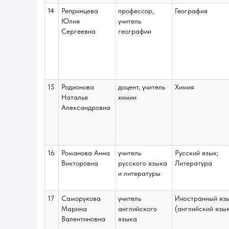
14
Репринцева
профессор,
География
Юлия
учитель
Сергеевна
географии
15
Родионова
доцент, учитель
Химия
Наталья
химии
Александровна
16
Романова Анна
учитель
Русский язык;
Викторовна
русского языка
Литература
и литературы
17
Саморукова
учитель
Иностранный яз
Марина
английского
(английский язы
Валентиновна
языка