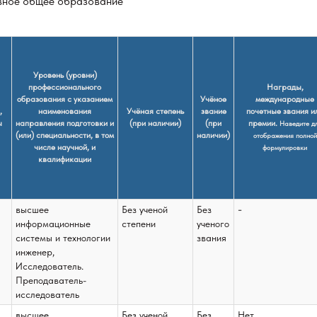
вное общее образование
Уровень (уровни)
профессионального
Награды,
образования с указанием
Учёное
международные
,
наименования
Учёная степень
звание
почетные звания и
ы
направления подготовки и
(при наличии)
(при
премии.
Наведите д
(или) специальности, в том
наличии)
отображения полной
числе научной, и
формулировки
квалификации
-
высшее
Без ученой
Без
информационные
степени
ученого
системы и технологии
звания
инженер,
Исследователь.
Преподаватель-
исследователь
высшее
Без ученой
Без
Нет