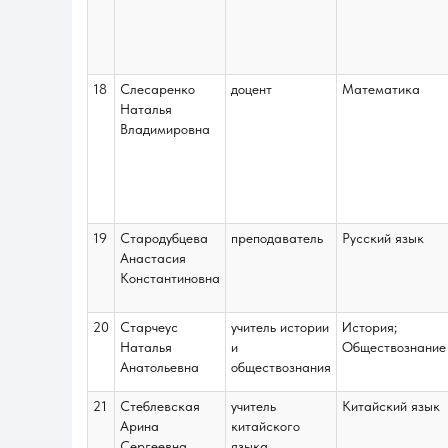
18
Слесаренко
доцент
Математика
Наталья
Владимировна
19
Стародубцева
преподаватель
Русский язык
Анастасия
Константиновна
20
Старчеус
учитель истории
История;
Наталья
и
Обществознание
Анатольевна
обществознания
21
Стеблевская
учитель
Китайский язык
Арина
китайского
Сергеевна
языка