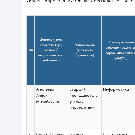
Уровень образования: Общее образование - осно
Фамилия, имя,
Преподаваемые
отчество (при
Занимаемая
учебные предметы
№
наличии)
должность
курсы, дисциплин
педагогического
(должности)
(модули)
работника
1
Апалеева
старший
Информатика
Алисия
преподаватель,
Михайловна
учитель
информатики
2
Белан Людмила
учитель
Русский язык