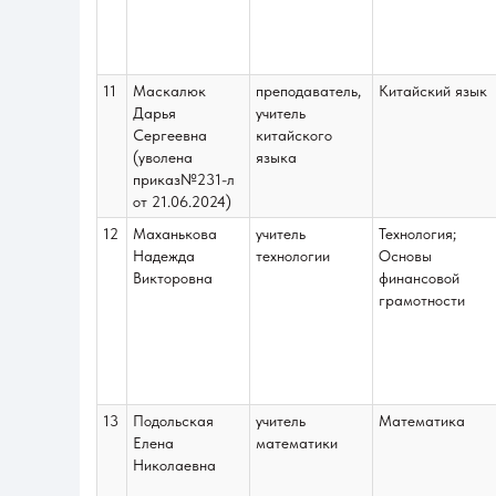
11
Маскалюк
преподаватель,
Китайский язык
Дарья
учитель
Сергеевна
китайского
(уволена
языка
приказ№231-л
от 21.06.2024)
12
Маханькова
учитель
Технология;
Надежда
технологии
Основы
Викторовна
финансовой
грамотности
13
Подольская
учитель
Математика
Елена
математики
Николаевна