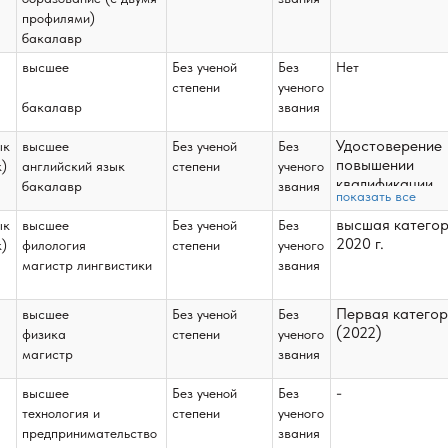
профилями)
бакалавр
высшее
Без ученой
Без
Нет
степени
ученого
бакалавр
звания
Удостоверени
ык
высшее
Без ученой
Без
повышении
к)
английский язык
степени
ученого
квалификации
бакалавр
звания
показать все
№3.50-65\2
00939 
высшая катего
ык
высшее
Без ученой
Без
17.12.2025 
2020 г.
к)
филология
степени
ученого
"Проектирован
магистр лингвистики
звания
и реализац
программа
Первая категор
высшее
Без ученой
Без
развития шк
(2022)
физика
степени
ученого
306 ч., г. Моск
ФГАОУ 
магистр
звания
"Национальный
исследовательс
-
высшее
Без ученой
Без
университет
технология и
степени
ученого
"Высшая шк
предпринимательство
звания