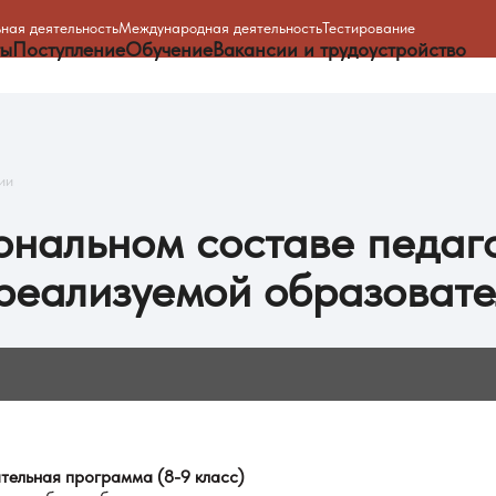
ная деятельность
Международная деятельность
Тестирование
ты
Поступление
Обучение
Вакансии и трудоустройство
ии
нальном составе педаг
реализуемой образоват
ельная программа (8-9 класс)