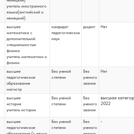
немецкий)
учитель иностранного
языка(английский и
немецкий)
высшее
кандидат
доцент
Нет
математика с
педагогических
дополнительной
наук
специальностью
физика
учитель математики и
физики
высшее
Без ученой
Без
Нет
педагогическое
степени
ученого
образование
звания
магистр
высшая катего
высшее
Без ученой
Без
2022
история
степени
ученого
учитель истории
звания
-
высшее
Без ученой
Без
педагогическое
степени
ученого
образование (с двумя
звания