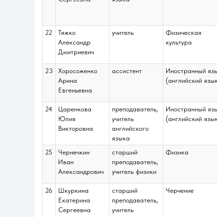
22
Тяжко
учитель
Физическая
Александр
культура
Дмитриевич
23
Хоросоженко
ассистент
Иностранный яз
Арина
(английский язы
Евгеньевна
24
Царенкова
преподаватель,
Иностранный яз
Юлия
учитель
(английский язы
Викторовна
английского
языка
25
Чернечкин
старший
Физика
Иван
преподаватель,
Александрович
учитель физики
26
Шкуркина
старший
Черчение
Екатерина
преподаватель,
Сергеевна
учитель