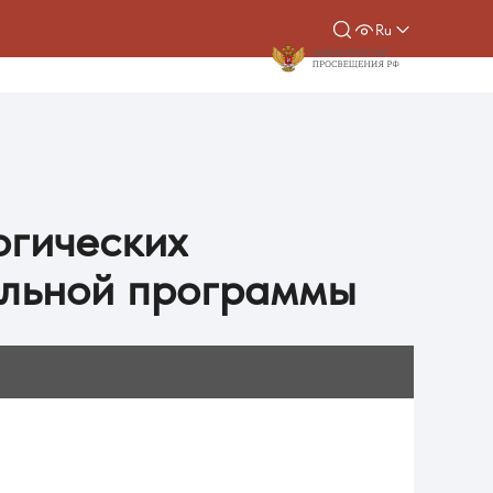
Ru
огических
ельной программы