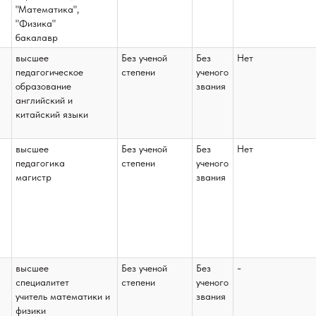
"Математика",
"Физика"
бакалавр
высшее
Без ученой
Без
Нет
педагогическое
степени
ученого
образование
звания
английский и
китайский языки
высшее
Без ученой
Без
Нет
педагогика
степени
ученого
магистр
звания
-
высшее
Без ученой
Без
специалитет
степени
ученого
учитель математики и
звания
физики