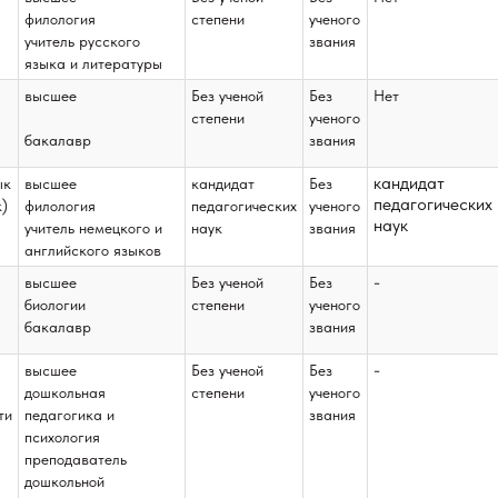
филология
степени
ученого
учитель русского
звания
языка и литературы
высшее
Без ученой
Без
Нет
степени
ученого
бакалавр
звания
кандидат
ык
высшее
кандидат
Без
педагогических
к)
филология
педагогических
ученого
наук
учитель немецкого и
наук
звания
английского языков
-
высшее
Без ученой
Без
биологии
степени
ученого
бакалавр
звания
-
высшее
Без ученой
Без
дошкольная
степени
ученого
ти
педагогика и
звания
психология
преподаватель
дошкольной