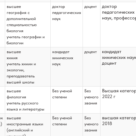
доктор
высшее
доктор
доцент
педагогических
география с
педагогических
наук, профессо
дополнительной
наук
специальностью
биология
учитель географии и
биологии
кандидат
высшее
кандидат
доцент
химических наук
химия
химических
доцент
учитель химии и
наук
экологии,
преподаватель
высшей школы
Высшая катего
высшее
Без ученой
Без
2022 г
филология
степени
ученого
учитель русского
звания
языка и литературы
высшая катего
ык
высшее
Без ученой
Без
2018
к)
иностранные языки
степени
ученого
(английский и
звания