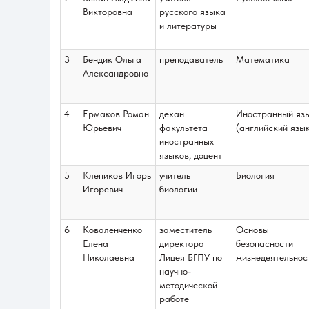
Викторовна
русского языка
и литературы
3
Бендик Ольга
преподаватель
Математика
Александровна
4
Ермаков Роман
декан
Иностранный яз
Юрьевич
факультета
(английский язы
иностранных
языков, доцент
5
Клепиков Игорь
учитель
Биология
Игоревич
биологии
6
Коваленченко
заместитель
Основы
Елена
директора
безопасности
Николаевна
Лицея БГПУ по
жизнедеятельнос
научно-
методической
работе