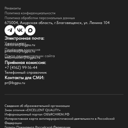
Контакты
Реквизиты
Реквизиты
Сведения о доходах
Политика конфиденциальности
Доступная среда
Политика обработки персональных данных
Инфраструктура
675004, Амурская область, г.Благовещенск, ул. Ленина 104
Противодествие коррупции
Противодействие терроризму
Целевой капитал
Электронная почта:
Часто задаваемые вопросы
Университет
Внутренний сайт
rektorat@bgpu.ru
Приёмная комиссия
priemka@bgpu.ru
Факультеты
Почта администрации сайта
webmaster@bgpu.ru
Приёмная комиссия:
Естественно-географический факультет
+7 (4162) 99-16-44
Историко-филологический факультет
Телефонный справочник
Факультет иностранных языков
Контакты для СМИ:
Факультет педагогики и психологии
pr@bgpu.ru
Факультет физической культуры и спорта
Факультет физико-математического образования и технологии
Подготовительное отделение для иностранных граждан
Поступление
Сведения об образовательной организации
Знак отличия «EXCELLENT QUALITY»
Приемная комиссия
Информационный портал ОБЪЯСНЯЕМ.РФ
Интерактивная карта антитеррористической деятельности в Российской
Поступай в БГПУ
Федерации
Специальности и направления
Гранты Президента Российской Федерации