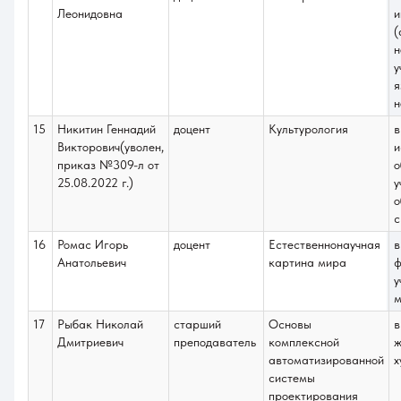
Леонидовна
и
(
н
у
я
н
15
Никитин Геннадий
доцент
Культурология
в
Викторович(уволен,
и
приказ №309-л от
о
25.08.2022 г.)
у
о
с
16
Ромас Игорь
доцент
Естественнонаучная
в
Анатольевич
картина мира
ф
у
м
17
Рыбак Николай
старший
Основы
в
Дмитриевич
преподаватель
комплексной
ж
автоматизированной
х
системы
проектирования