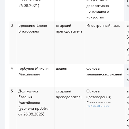
(сувениры);
26.08.2021)
декоративно-
о
Обработка кожи
прикладного
(декоративные
искусства
панно);
3
Бровкина Елена
старший
Иностранный язык
в
Художественная
Викторовна
преподаватель
и
графика
(
(монотипия);
н
Художественная
у
графика (гравюра
я
на картоне);
н
Философия;
Основы композиции
4
Горбунов Михаил
доцент
Основы
в
Михайлович
медицинских знаний
л
в
5
Долгушина
старший
Основы
в
Евгения
преподаватель
цветоведения;
и
Михайловна
Современные
о
показать все
(уволена пр356-л
техники и технологии
п
от 26.08.2025)
в ДПИ;
ч
Художественное
х
оформление в
п