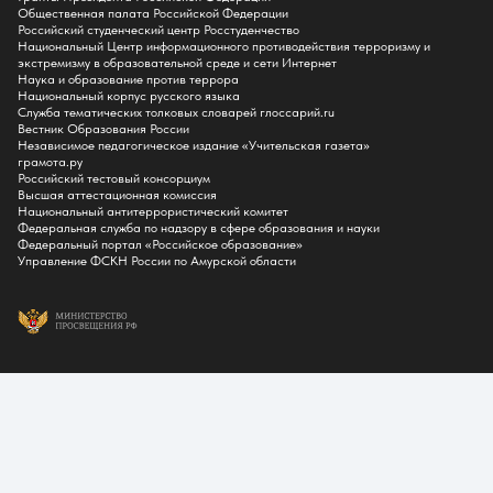
Списки поступающих
Общественная палата Российской Федерации
Приказы о зачислении
Российский студенческий центр Росстуденчество
Полезные материалы
Национальный Центр информационного противодействия терроризму и
Общежитие
экстремизму в образовательной среде и сети Интернет
Информация о целевом обучении
Наука и образование против террора
Обркредит в СПО
Национальный корпус русского языка
Служба тематических толковых словарей глоссарий.ru
Бакалавриат
Вестник Образования России
Магистратура
Независимое педагогическое издание «Учительская газета»
Аспирантура
грамота.ру
СПО
Российский тестовый консорциум
Правила приема на Бакалавриат
Высшая аттестационная комиссия
Правила приема на Магистратуру
Национальный антитеррористический комитет
Правила приема на СПО
Федеральная служба по надзору в сфере образования и науки
Федеральный портал «Российское образование»
Управление ФСКН России по Амурской области
Обучение
Справка для получения налогового вычета
Кванториум
Технопарк
Студентам
Cреднее проф. образование
Бакалавриат
Магистратура
Аспирантура