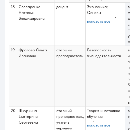
18
Слесаренко
доцент
Экономика;
в
Наталья
Основы
м
Владимировна
математической
д
показать все
обработки
с
информации;
ф
Теория и методика
у
обучения
ф
изобразительному
19
Фролова Ольга
старший
Безопасность
в
искусству и
Ивановна
преподаватель
жизнедеятельности
и
декоративно-
п
прикладному
п
искусству;
и
Научные основы
п
педагогического
б
исследования;
ж
Научно-
п
исследовательская
в
работа;
20
Шкуркина
старший
Теория и методика
в
Педагогическая
Екатерина
преподаватель,
обучения
т
практика;
Сергеевна
учитель
изобразительному
п
Преддипломная
показать все
черчения
искусству и
у
практика;