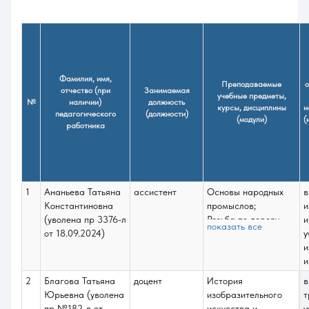
Фамилия, имя,
Преподаваемые
о
отчество (при
Занимаемая
учебные предметы,
№
наличии)
должность
курсы, дисциплины
н
педагогического
(должности)
(модули)
(
работника
1
Ананьева Татьяна
ассистент
Основы народных
в
Константиновна
промыслов;
и
(уволена пр 3376-л
Резьба по дереву
и
показать все
от 18.09.2024)
(рельеф);
у
Керамика на
и
гончарном круге;
и
Керамика (лепка
2
Благова Татьяна
доцент
История
в
вручную);
Юрьевна (уволена
изобразительного
т
Обработка кожи
пр №182-л от
искусства и
у