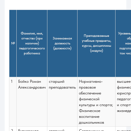
Фамилия, имя,
Уровень
Преподаваемые
отчество (при
Занимаемая
об
учебные предметы,
№
наличии)
должность
наи
курсы, дисциплины
педагогического
(должности)
подгото
(модули)
работника
том чис
1
Бойко Роман
старший
Нормативно-
высшее
Александрович
преподаватель
правовое
физичес
обеспечение
юриспр
физической
педагог
культуры и спорта;
и спорт
Физическое
жизнеде
воспитание
дошкольников
2
Бутковская
старший
Современные
высшее