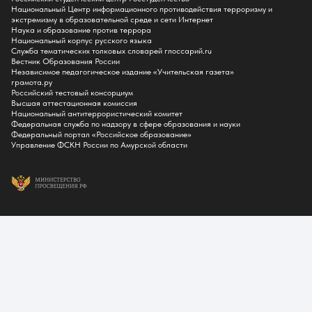
Полезные материалы
Национальный Центр информационного противодействия терроризму и
Общежитие
экстремизму в образовательной среде и сети Интернет
Информация о целевом обучении
Наука и образование против террора
Обркредит в СПО
Национальный корпус русского языка
Служба тематических толковых словарей глоссарий.ru
Бакалавриат
Вестник Образования России
Магистратура
Независимое педагогическое издание «Учительская газета»
Аспирантура
грамота.ру
СПО
Российский тестовый консорциум
Правила приема на Бакалавриат
Высшая аттестационная комиссия
Правила приема на Магистратуру
Национальный антитеррористический комитет
Правила приема на СПО
Федеральная служба по надзору в сфере образования и науки
Федеральный портал «Российское образование»
Управление ФСКН России по Амурской области
Обучение
Справка для получения налогового вычета
Кванториум
Технопарк
Студентам
Cреднее проф. образование
Бакалавриат
Магистратура
Аспирантура
Видеоконференцсвязь
Расписание занятий и экзаменов