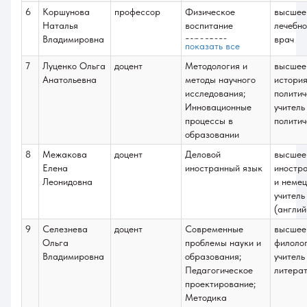
технологии в
квалификационной
культуры и спорта;
6
Коршунова
профессор
Физическое
высшее
сфере физической
работы
Научно-
Наталья
воспитание
лечебно
культуры и спорта;
исследовательская
Владимировна
взрослого
врач
Физическая
показать все
работа
населения;
активность и
7
Луценко Ольга
доцент
Методология и
высшее
Комплексный
здоровье человека
Анатольевна
методы научного
история
контроль в
исследования;
политич
физической
Инновационные
учитель
культуре и спорте;
процессы в
политич
Выполнение и
образовании
защита выпускной
квалификационной
8
Межакова
доцент
Деловой
высшее
работы
Елена
иностранный язык
иностра
Леонидовна
и немец
учитель
(англий
9
Селезнева
доцент
Современные
высшее
Ольга
проблемы науки и
филоло
Владимировна
образования;
учитель
Педагогическое
литера
проектирование;
Методика