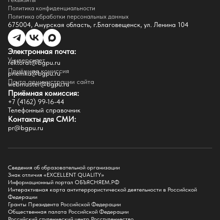
Сведения о доходах
Политика конфиденциальности
Доступная среда
Политика обработки персональных данных
Инфраструктура
675004, Амурская область, г.Благовещенск, ул. Ленина 104
Противодествие коррупции
Противодействие терроризму
Целевой капитал
Электронная почта:
Часто задаваемые вопросы
Университет
Внутренний сайт
rektorat@bgpu.ru
Приёмная комиссия
priemka@bgpu.ru
Факультеты
Почта администрации сайта
webmaster@bgpu.ru
Приёмная комиссия:
Естественно-географический факультет
+7 (4162) 99-16-44
Историко-филологический факультет
Телефонный справочник
Факультет иностранных языков
Контакты для СМИ:
Факультет педагогики и психологии
pr@bgpu.ru
Факультет физической культуры и спорта
Факультет физико-математического образования и технологии
Подготовительное отделение для иностранных граждан
Поступление
Сведения об образовательной организации
Знак отличия «EXCELLENT QUALITY»
Приемная комиссия
Информационный портал ОБЪЯСНЯЕМ.РФ
Интерактивная карта антитеррористической деятельности в Российской
Поступай в БГПУ
Федерации
Специальности и направления
Гранты Президента Российской Федерации
Списки поступающих
Общественная палата Российской Федерации
Приказы о зачислении
Российский студенческий центр Росстуденчество