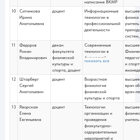
написания ВКМР
10
Ситникова
доцент
Информационные
высшее
Ирина
технологии в
физика
Анатольевна
профессиональной
учитель
деятельности
препод
систем,
11
Федоров
декан
Современные
высшее
Роман
факультета
технологии в
Физичес
Владимирович
физической
физической
педагог
показать все
культуры и
культуре и спорте;
и спорт
спорта, доцент
Непрерывное
жизнеде
физкультурное
12
Штарберг
доцент
Возрастная
высшее
образование в
Сергей
физиология
врач о
России;
Анатольевич
физической
врач-ле
Теория спорта;
культуры и спорта
Профессионально-
13
Яворская
доцент
Технологии
высшее
прикладные
Елена
организации и
физичес
аспекты теории и
Евгеньевна
проведения
учитель
методики
физкультурно-
физической
оздоровительных
культуры;
мероприятий и
Физическое