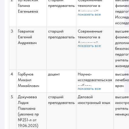
Галина
преподаватель
технологии в
физичес
Евгеньевна
физической
педагог
показать все
культуре и спорте;
Исслед
Непрерывное
исслед
физкультурное
3
Гаврилов
старший
Современные
высшее
образование в
Евгений
преподаватель
технологии в
физичес
России;
Андреевич
физической
дополни
показать все
Теория спорта;
культуре и спорте;
безопас
Профессионально-
Непрерывное
педагог
прикладные
физкультурное
учитель
аспекты теории и
образование в
жизнеде
методики
России;
4
Горбунов
доцент
Научно-
высшее
физической
Теория спорта;
Михаил
исследовательская
лечебно
культуры;
Профессионально-
Михайлович
работа;
врач
Физическое
показать все
прикладные
Научно-
воспитание
аспекты теории и
5
Докучаева
старший
Деловой
высшее
педагогическая
взрослого
методики
Лидия
преподаватель
иностранный язык
иностр
практика;
населения;
физической
Павловна
учитель
Преддипломная
Физкультурно-
культуры;
(уволена пр
немецк
практика;
оздоровительные
Физкультурно-
№251-л от
Выполнение и
технологии в
оздоровительные
19.06.2025)
защита выпускной
сфере физической