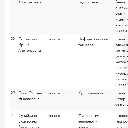
Койтпековна
педагогики
(немец
англий
учител
и англ
языков
школы
22
Ситникова
доцент
Информационные
высше
Ирина
технологии
физика
Анатольевна
матем
учител
матема
препод
инфор
систем
и сете
23
Сова Оксана
доцент
Культурология
высше
Николаевна
истори
учител
24
Суняйкина
доцент
Физиология
высше
Екатерина
человека и
геогра
Викторовна
животных
дополн