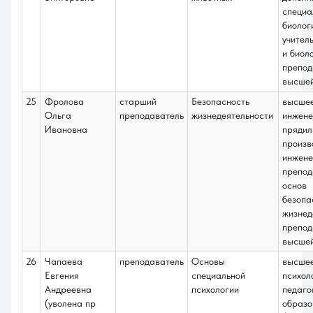
специа
биолог
учител
и биоло
препод
высше
25
Фролова
старший
Безопасность
высше
Ольга
преподаватель
жизнедеятельности
инжене
Ивановна
прядил
произв
инжене
препод
основ
безопа
жизнед
препод
высше
26
Чапаева
преподаватель
Основы
высше
Евгения
специальной
психол
Андреевна
психологии
педаго
(уволена пр
образо