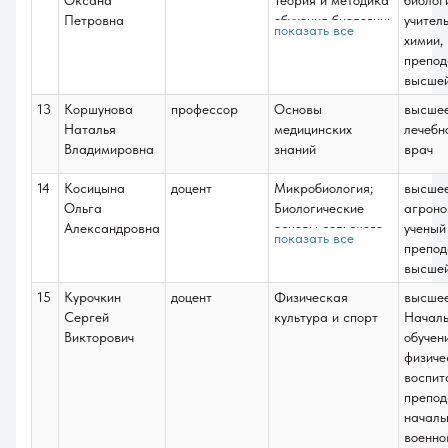
Оксана
Теория и методика
биоло
Петровна
обучения биологии;
учител
показать все
Педагогическая
химии,
практика;
препод
Научно-
высше
исследовательская
13
Коршунова
профессор
Основы
высше
работа;
Наталья
медицинских
лечебн
Подготовка к
Владимировна
знаний
врач
сдаче и сдача
государственного
14
Косицына
доцент
Микробиология;
высше
экзамена.
Ольга
Биологические
агроно
Подготовка к
Александровна
основы сельского
ученый
показать все
процедуре защиты
хозяйства;
препод
и защита ВКБР;
Подготовка к
высше
Учение о биосфере;
сдаче и сдача
15
Курочкин
доцент
Физическая
высше
Курсовые работы
государственного
Сергей
культура и спорт
Началь
экзамена.
Викторович
обучен
Подготовка к
физиче
процедуре защиты
воспит
и защита ВКБР;
препод
Ботаника;
началь
Полевая
военно