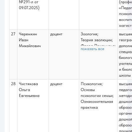
№291-л от
(профи
09.07.2025)
«Педаг
психол
воспит
магист
27
Черемкин
доцент
Зоология;
высше
Иван
Теория эволюции;
геогра
Михайлович
Флора Приамурья;
дополн
показать все
Фауна Приамурья;
специа
Подготовка к
биолог
сдаче и сдача
учител
государственного
и биол
экзамена.
школы
Подготовка к
28
Чистякова
доцент
Психология;
высше
процедуре защиты
Ольга
Основы
педаго
и защита ВКБР;
Евгеньевна
психологии семьи;
методи
Полевая (зоология
Ознакомительная
дошкол
беспозвоночных)
практика
образо
органи
дошкол
образо
дошкол