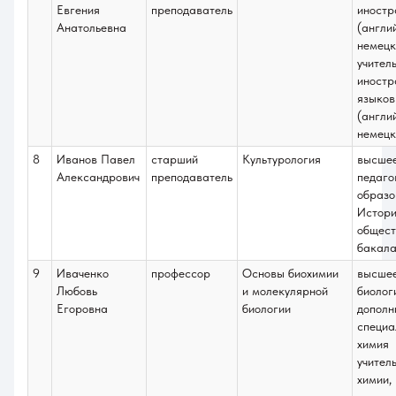
Евгения
преподаватель
иностр
Анатольевна
(англи
немецк
учител
иностр
языков
(англи
немецк
8
Иванов Павел
старший
Культурология
высше
Александрович
преподаватель
педаго
образо
Истори
общест
бакала
9
Иваченко
профессор
Основы биохимии
высше
Любовь
и молекулярной
биолог
Егоровна
биологии
дополн
специа
химия
учител
химии,