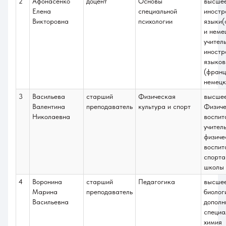
2
Афонасенко
доцент
Основы
высше
Полевая
Елена
специальной
иностр
(морфология
Викторовна
психологии
языки(
растений)
и неме
учител
иностр
языков
(франц
немецк
3
Васильева
старший
Физическая
высше
Валентина
преподаватель
культура и спорт
Физиче
Николаевна
воспит
учител
физиче
воспит
спорта
школы
4
Воронина
старший
Педагогика
высше
Марина
преподаватель
биолог
Васильевна
дополн
специа
химия