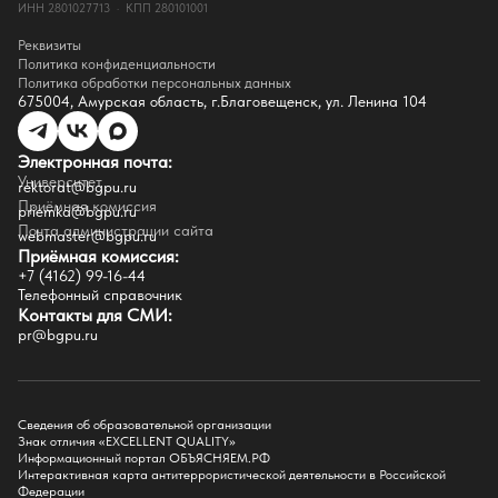
ИНН 2801027713 · КПП 280101001
Контакты
Реквизиты
Реквизиты
Сведения о доходах
Политика конфиденциальности
Доступная среда
Политика обработки персональных данных
Инфраструктура
675004, Амурская область, г.Благовещенск, ул. Ленина 104
Противодествие коррупции
Противодействие терроризму
Целевой капитал
Электронная почта:
Часто задаваемые вопросы
Университет
Внутренний сайт
rektorat@bgpu.ru
Приёмная комиссия
priemka@bgpu.ru
Факультеты
Почта администрации сайта
webmaster@bgpu.ru
Приёмная комиссия:
Естественно-географический факультет
+7 (4162) 99-16-44
Историко-филологический факультет
Телефонный справочник
Факультет иностранных языков
Контакты для СМИ:
Факультет педагогики и психологии
pr@bgpu.ru
Факультет физической культуры и спорта
Факультет физико-математического образования и технологии
Подготовительное отделение для иностранных граждан
Поступление
Сведения об образовательной организации
Знак отличия «EXCELLENT QUALITY»
Приемная комиссия
Информационный портал ОБЪЯСНЯЕМ.РФ
Интерактивная карта антитеррористической деятельности в Российской
Поступай в БГПУ
Федерации
Специальности и направления