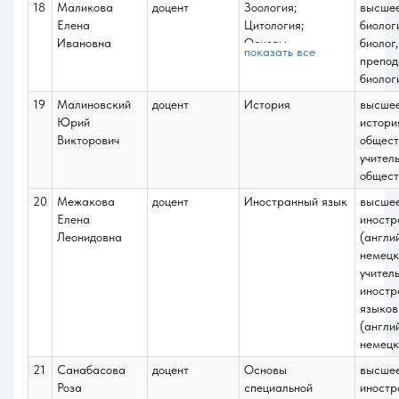
18
Маликова
доцент
Зоология;
высше
Елена
Цитология;
биолог
Ивановна
Основы
биолог,
показать все
паразитологии;
препод
Преддипломная
биолог
практика;
19
Малиновский
доцент
История
высше
Подготовка к
Юрий
истори
сдаче и сдача
Викторович
общест
государственного
учител
экзамена.
общест
Подготовка к
20
Межакова
доцент
Иностранный язык
высше
процедуре защиты
Елена
иностр
и защита ВКБР;
Леонидовна
(англи
Гистология;
немецк
Основы
учител
эмбриологии;
иностр
Полевая (зоология
языков
беспозвоночных)
(англи
немецк
21
Санабасова
доцент
Основы
высше
Роза
специальной
иностр