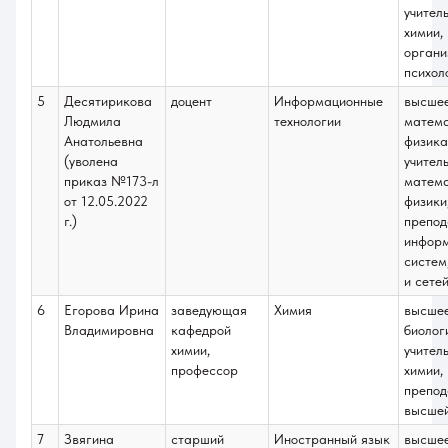
учител
химии,
органи
психол
5
Десятирикова
доцент
Информационные
высше
Людмила
технологии
матема
Анатольевна
физика
(уволена
учител
приказ №173-л
матема
от 12.05.2022
физики
г.)
препод
инфор
систем
и сете
6
Егорова Ирина
заведующая
Химия
высше
Владимировна
кафедрой
биолог
химии,
учител
профессор
химии,
препод
высше
7
Звягина
старший
Иностранный язык
высше