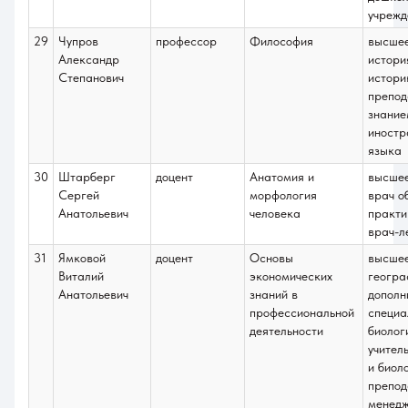
учрежд
29
Чупров
профессор
Философия
высше
Александр
истори
Степанович
истори
препод
знание
иностр
языка
30
Штарберг
доцент
Анатомия и
высше
Сергей
морфология
врач о
Анатольевич
человека
практи
врач-л
31
Ямковой
доцент
Основы
высше
Виталий
экономических
геогра
Анатольевич
знаний в
дополн
профессиональной
специа
деятельности
биолог
учител
и биоло
препод
менедж