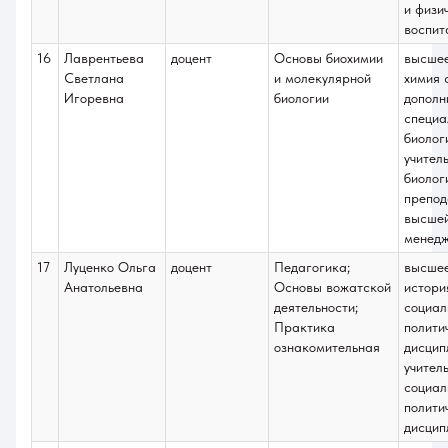
(систематика
и физи
растений);
воспит
Агробиология;
16
Лаврентьева
доцент
Основы биохимии
высше
Курсовые работы
Светлана
и молекулярной
химия 
Игоревна
биологии
дополн
специа
биолог
учител
биолог
препод
высшей
менед
17
Луценко Ольга
доцент
Педагогика;
высше
Анатольевна
Основы вожатской
истори
деятельности;
социал
Практика
полити
ознакомительная
дисцип
учител
социал
полити
дисцип