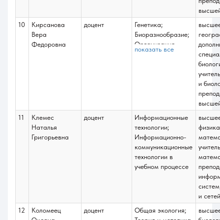
препод
высше
10
Кирсанова
доцент
Генетика;
высше
Вера
Биоразнообразие;
геогра
Федоровна
Организация
дополн
показать все
работы на учебно-
специа
опытном участке;
биолог
Цитогенетика;
учител
Подготовка к
и биоло
сдаче и сдача
препод
государственного
высше
экзамена.
11
Клемес
доцент
Информационные
высше
Подготовка к
Наталья
технологии;
физика
процедуре защиты
Григорьевна
Информационно-
матем
и защита ВКБР;
коммуникационные
учител
Организация
технологии в
матема
исследовательской
учебном процессе
препод
деятельности
инфор
школьников в
систем
природе
и сетей
12
Коломеец
доцент
Общая экология;
высше