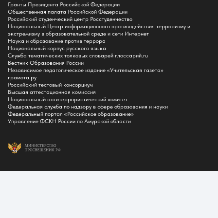
Гранты Президента Российской Федерации
Списки поступающих
Общественная палата Российской Федерации
Приказы о зачислении
Российский студенческий центр Росстуденчество
Полезные материалы
Национальный Центр информационного противодействия терроризму и
Общежитие
экстремизму в образовательной среде и сети Интернет
Информация о целевом обучении
Наука и образование против террора
Обркредит в СПО
Национальный корпус русского языка
Служба тематических толковых словарей глоссарий.ru
Бакалавриат
Вестник Образования России
Магистратура
Независимое педагогическое издание «Учительская газета»
Аспирантура
грамота.ру
СПО
Российский тестовый консорциум
Правила приема на Бакалавриат
Высшая аттестационная комиссия
Правила приема на Магистратуру
Национальный антитеррористический комитет
Правила приема на СПО
Федеральная служба по надзору в сфере образования и науки
Федеральный портал «Российское образование»
Управление ФСКН России по Амурской области
Обучение
Справка для получения налогового вычета
Кванториум
Технопарк
Студентам
Cреднее проф. образование
Бакалавриат
Магистратура