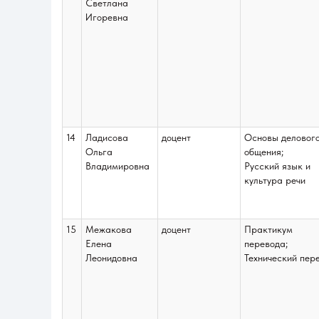
Светлана
Игоревна
14
Ладисова
доцент
Основы деловог
Ольга
общения;
Владимировна
Русский язык и
культура речи
15
Межакова
доцент
Практикум
Елена
перевода;
Леонидовна
Технический пер