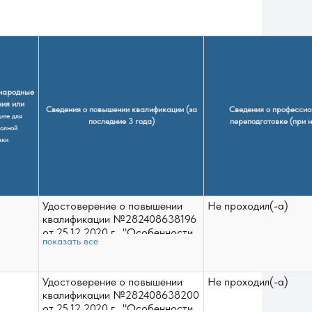
народные
ния или
Сведения о повышении квалификации (за
Сведения о профессио
ите для
последние 3 года)
переподготовке (при 
олной
вки
Удостоверение о повышении
Не проходил(-а)
квалификации №282408638196
от 25.12.2020 г., "Особенности
показать все
разработки курсов
электронного обучения в
преподавании иностранных
Удостоверение о повышении
Не проходил(-а)
языков", 18 ч., г. Благовещенск,
квалификации №282408638200
ФГБОУ ВО "БГПУ";
от 25.12.2020 г., "Особенности
Удостоверение о повышении