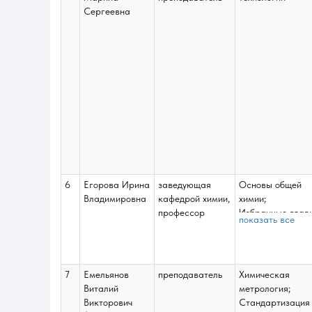
Сергеевна
6
Егорова Ирина
заведующая
Основы общей
Владимировна
кафедрой химии,
химии;
профессор
Избранные глав
показать все
неорганической
химии;
Неорганическая
химия;
7
Емельянов
преподаватель
Химическая
Охрана труда в
Виталий
метрология;
химических
Викторович
Стандартизация
лабораториях;