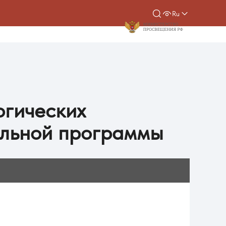
Ru
огических
ельной программы