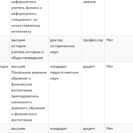
информатика
звания
учитель физики и
информатики,
специалист по
искусственному
интеллекту
высшее
доктор
профессор
Нет
история
исторических
учитель истории и
наук
обществоведения
тура
высшее
кандидат
доцент
Нет
Начальное военное
педагогических
обучение и
наук
физическое
воспитание
преподаватель
начального
военного обучения
и физического
воспитания
высшее
кандидат
доцент
Нет