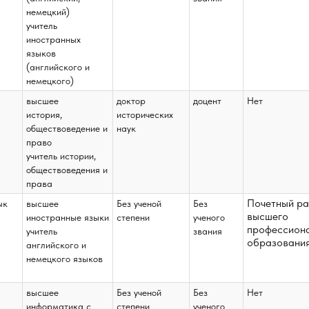
немецкий)
учитель
иностранных
языков
(английского и
немецкого)
высшее
доктор
доцент
Нет
история,
исторических
обществоведение и
наук
право
учитель истории,
обществоведения и
права
Почетный ра
ык
высшее
Без ученой
Без
высшего
иностранные языки
степени
ученого
профессион
учитель
звания
образовани
английского и
немецкого языков
высшее
Без ученой
Без
Нет
информатика с
степени
ученого