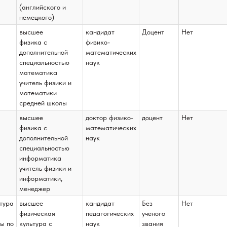
(английского и
немецкого)
высшее
кандидат
Доцент
Нет
физика с
физико-
дополнительной
математических
специальностью
наук
математика
учитель физики и
математики
средней школы
высшее
доктор физико-
доцент
Нет
физика с
математических
дополнительной
наук
специальностью
информатика
учитель физики и
информатики,
менеджер
тура
высшее
кандидат
Без
Нет
физическая
педагогических
ученого
ы по
культура с
наук
звания