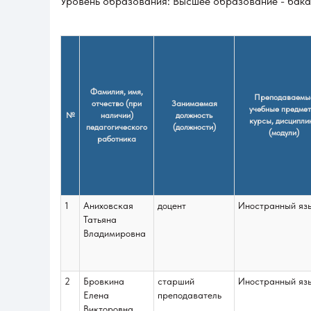
Уровень образования: Высшее образование - бак
Фамилия, имя,
Преподаваемы
отчество (при
Занимаемая
учебные предмет
№
наличии)
должность
курсы, дисципли
педагогического
(должности)
(модули)
работника
1
Аниховская
доцент
Иностранный яз
Татьяна
Владимировна
2
Бровкина
старший
Иностранный яз
Елена
преподаватель
Викторовна