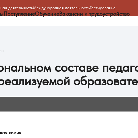
ная деятельность
Международная деятельность
Тестирование
ты
Поступление
Обучение
Вакансии и трудоустройство
ии
нальном составе педаг
реализуемой образоват
ская химия