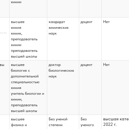
химии
ы и
ой
высшее
кандидат
доцент
Нет
ой
химия
химических
дных
химик,
наук
преподаватель
;
ва;
химии
а
преподаватель
высшей школы
овы
высшее
доктор
доцент
Нет
;
биология с
биологических
дополнительной
наук
специальностью
ы и
химия
ой
учитель биологии и
ы
ой
химии,
преподаватель
ы
высшей школы
высшая кате
высшее
Без ученой
Без
2022 г.
физика и
степени
ученого