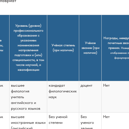
алавриат
Уровень (уровни)
профессионального
образования с
Награды, между
е
указанием
Учёное
почетные зва
ы,
наименования
Учёная степень
звание (при
премии.
Навед
ны
направления
(при наличии)
наличии)
отображения п
подготовки и (или)
формулиро
специальности, в том
числе научной, и
квалификации
ык
высшее
кандидат
доцент
Нет
филология
филологических
учитель
наук
английского и
русского языков
ык
высшее
Без ученой
Без
Нет
иностранные языки
степени
ученого
(английский,
звания