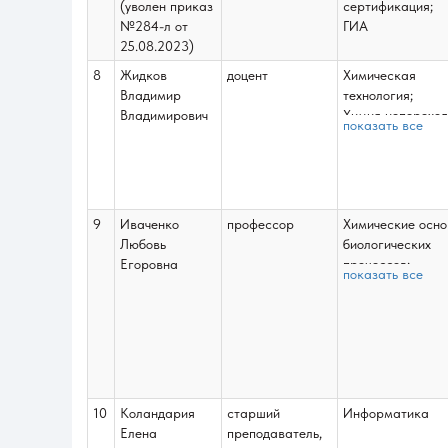
(уволен приказ
сертификация;
Подготовка к
№284-л от
ГИА
процедуре защит
25.08.2023)
защита выпускн
8
Жидков
доцент
Химическая
квалификационн
Владимир
технология;
работы;
Владимирович
Химия неперехо
ГИА;
показать все
элементов;
Курсовые работы
Строение вещест
Учебная практик
Органический
синтез;
Введение в
9
Иваченко
профессор
Химические осн
квантовую химию
Любовь
биологических
Методика
Егоровна
процессов;
показать все
подготовки
Подготовка к
эксперимента;
процедуре защит
ГИА;
защита выпускн
Курсовые работ
квалификационн
работы;
Курсовые работ
10
Коландария
старший
Информатика
Елена
преподаватель,