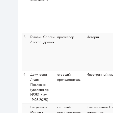
3
Головин Сергей
профессор
История
Александрович
4
Докучаева
старший
Иностранный яз
Лидия
преподаватель
Павловна
(уволена пр
№251-л от
19.06.2025)
5
Евтушенко
старший
Современные IT-
Марина
преподаватель
технологии