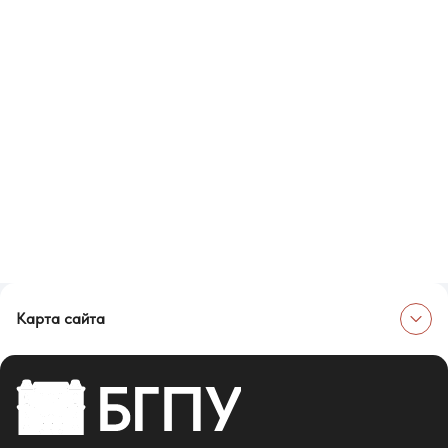
Карта сайта
Об университете
Сведения об образовательной организации
Об Университете
Сотрудники и преподаватели
Руководство