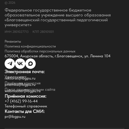
© 2026
Ректор
Оценка качества образования
Федеральное государственное бюджетное
СМИ о нас
образовательное учреждение высшего образования
Истории успеха
«Благовещенский государственный педагогический
Партнёры
университет»
Документы
ИНН 2801027713 · КПП 280101001
Контакты
Реквизиты
Реквизиты
Сведения о доходах
Политика конфиденциальности
Доступная среда
Политика обработки персональных данных
Инфраструктура
675004, Амурская область, г.Благовещенск, ул. Ленина 104
Противодествие коррупции
Противодействие терроризму
Целевой капитал
Электронная почта:
Часто задаваемые вопросы
Университет
Внутренний сайт
rektorat@bgpu.ru
Приёмная комиссия
priemka@bgpu.ru
Факультеты
Почта администрации сайта
webmaster@bgpu.ru
Приёмная комиссия:
Естественно-географический факультет
+7 (4162) 99-16-44
Историко-филологический факультет
Телефонный справочник
Факультет иностранных языков
Контакты для СМИ:
Факультет педагогики и психологии
pr@bgpu.ru
Факультет физической культуры и спорта
Факультет физико-математического образования и технологии
Подготовительное отделение для иностранных граждан