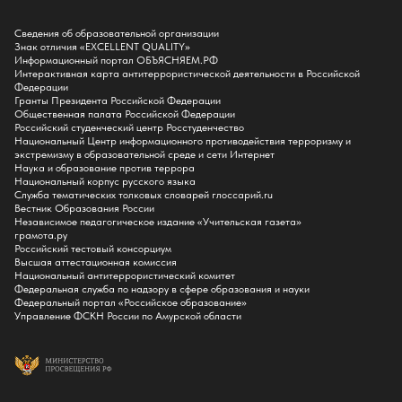
Поступление
Сведения об образовательной организации
Знак отличия «EXCELLENT QUALITY»
Приемная комиссия
Информационный портал ОБЪЯСНЯЕМ.РФ
Интерактивная карта антитеррористической деятельности в Российской
Поступай в БГПУ
Федерации
Специальности и направления
Гранты Президента Российской Федерации
Списки поступающих
Общественная палата Российской Федерации
Приказы о зачислении
Российский студенческий центр Росстуденчество
Полезные материалы
Национальный Центр информационного противодействия терроризму и
Общежитие
экстремизму в образовательной среде и сети Интернет
Информация о целевом обучении
Наука и образование против террора
Обркредит в СПО
Национальный корпус русского языка
Служба тематических толковых словарей глоссарий.ru
Бакалавриат
Вестник Образования России
Магистратура
Независимое педагогическое издание «Учительская газета»
Аспирантура
грамота.ру
СПО
Российский тестовый консорциум
Правила приема на Бакалавриат
Высшая аттестационная комиссия
Правила приема на Магистратуру
Национальный антитеррористический комитет
Правила приема на СПО
Федеральная служба по надзору в сфере образования и науки
Федеральный портал «Российское образование»
Управление ФСКН России по Амурской области
Обучение
Справка для получения налогового вычета
Кванториум
Технопарк