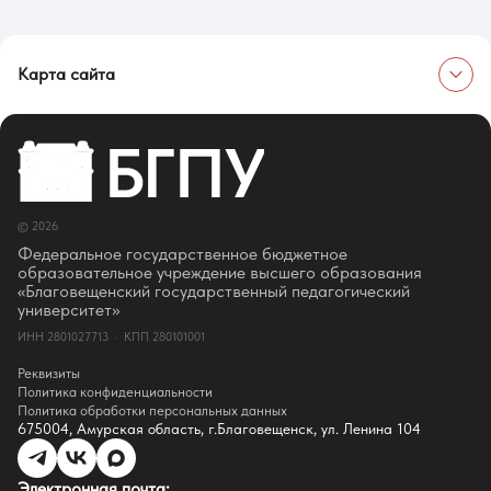
Карта сайта
Об университете
Сведения об образовательной организации
Об Университете
Сотрудники и преподаватели
Руководство
© 2026
Ректор
Оценка качества образования
Федеральное государственное бюджетное
СМИ о нас
образовательное учреждение высшего образования
Истории успеха
«Благовещенский государственный педагогический
Партнёры
университет»
Документы
ИНН 2801027713 · КПП 280101001
Контакты
Реквизиты
Реквизиты
Сведения о доходах
Политика конфиденциальности
Доступная среда
Политика обработки персональных данных
Инфраструктура
675004, Амурская область, г.Благовещенск, ул. Ленина 104
Противодествие коррупции
Противодействие терроризму
Целевой капитал
Электронная почта: