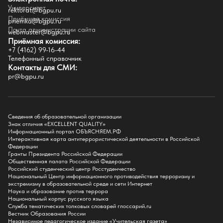
Часто задаваемые вопросы
Университет
Внутренний сайт
rektorat@bgpu.ru
Приёмная комиссия
priemka@bgpu.ru
Факультеты
Почта администрации сайта
webmaster@bgpu.ru
Приёмная комиссия:
Естественно-географический факультет
+7 (4162) 99-16-44
Историко-филологический факультет
Телефонный справочник
Факультет иностранных языков
Контакты для СМИ:
Факультет педагогики и психологии
pr@bgpu.ru
Факультет физической культуры и спорта
Факультет физико-математического образования и технологии
Подготовительное отделение для иностранных граждан
Поступление
Сведения об образовательной организации
Знак отличия «EXCELLENT QUALITY»
Приемная комиссия
Информационный портал ОБЪЯСНЯЕМ.РФ
Интерактивная карта антитеррористической деятельности в Российской
Поступай в БГПУ
Федерации
Специальности и направления
Гранты Президента Российской Федерации
Списки поступающих
Общественная палата Российской Федерации
Приказы о зачислении
Российский студенческий центр Росстуденчество
Полезные материалы
Национальный Центр информационного противодействия терроризму и
Общежитие
экстремизму в образовательной среде и сети Интернет
Информация о целевом обучении
Наука и образование против террора
Обркредит в СПО
Национальный корпус русского языка
Служба тематических толковых словарей глоссарий.ru
Бакалавриат
Вестник Образования России
Магистратура
Независимое педагогическое издание «Учительская газета»