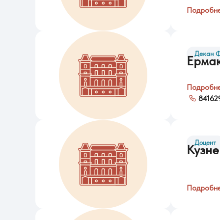
Подробн
Декан 
Ерма
Подробн
84162
Доцент
Кузне
Подробн