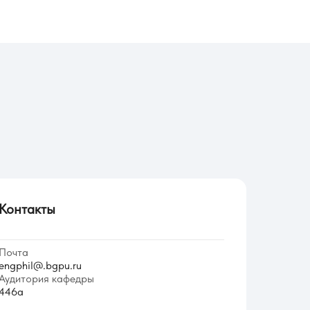
Контакты
Почта
engphil@.bgpu.ru
Аудитория кафедры
446а