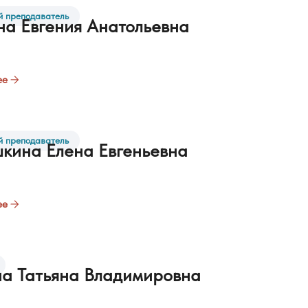
 преподаватель
на Евгения Анатольевна
ее
 преподаватель
кина Елена Евгеньевна
ее
а Татьяна Владимировна