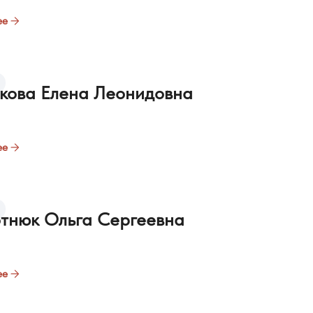
ее
кова Елена Леонидовна
ее
тнюк Ольга Сергеевна
ее