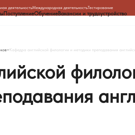
ная деятельность
Международная деятельность
Тестирование
ты
Поступление
Обучение
Вакансии и трудоустройство
ыков
Кафедра английской филологии и методики преподавания английс
лийской
филоло
еподавания
анг