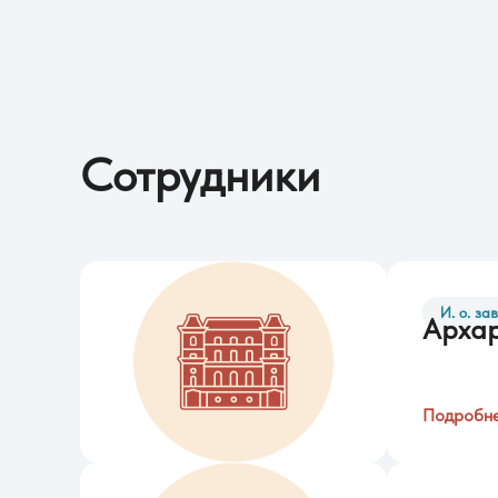
Сотрудники
И. о. з
Архар
Подробн