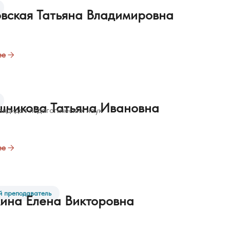
вская Татьяна Владимировна
ее
никова Татьяна Ивановна
андидат педагогических наук
ее
 преподаватель
ина Елена Викторовна