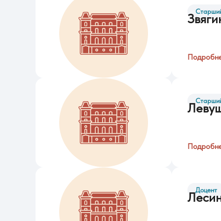
Старший
Звяги
Подробн
Старший
Левуш
Подробн
Доцент
Лесин