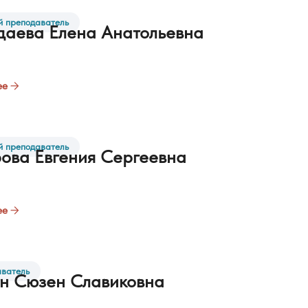
 преподаватель
аева Елена Анатольевна
ее
 преподаватель
ова Евгения Сергеевна
ее
ватель
н Сюзен Славиковна