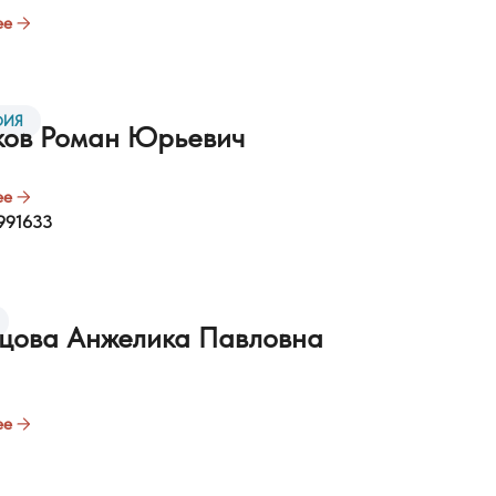
ее
ФИЯ
ков Роман Юрьевич
ее
991633
цова Анжелика Павловна
ее