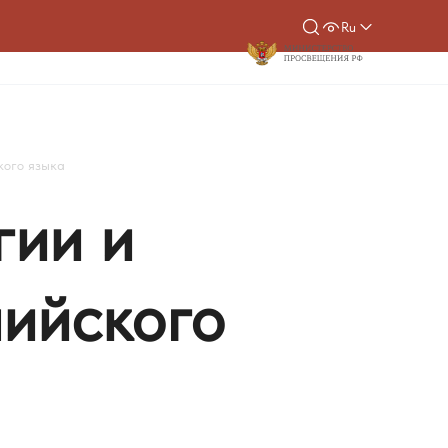
Ru
кого языка
гии
и
лийского