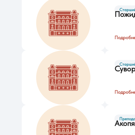
Старший
Пожид
Подробн
Старший
Сувор
Подробн
Препода
Акопя