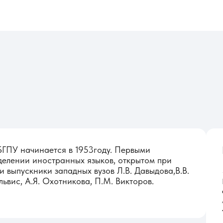
 БГПУ начинается в 1953году. Первыми
делении иностранных языков, открытом при
и выпускники западных вузов Л.В. Давыдова,В.В.
ельвис, А.Я. Охотникова, П.М. Викторов.