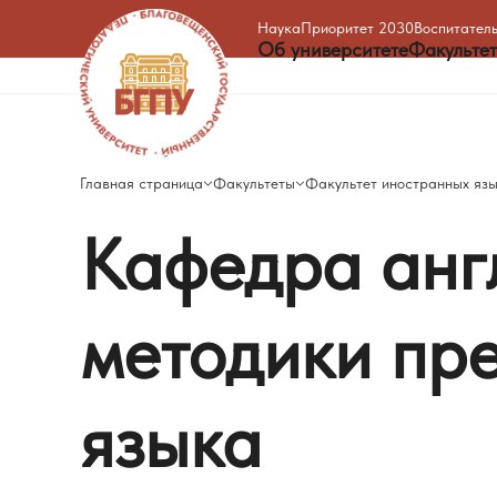
Наука
Приоритет 2030
Воспитатель
Об университете
Факульте
Главная страница
Факультеты
Факультет иностранных яз
Кафедра
анг
методики
пр
языка