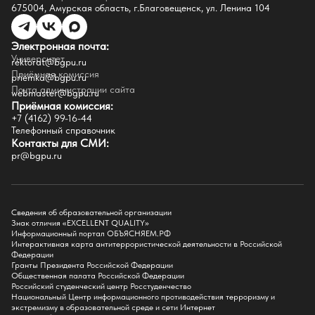
Инфраструктура
675004, Амурская область, г.Благовещенск, ул. Ленина 104
Противодествие коррупции
Противодействие терроризму
Целевой капитал
Электронная почта:
Часто задаваемые вопросы
Университет
Внутренний сайт
rektorat@bgpu.ru
Приёмная комиссия
priemka@bgpu.ru
Факультеты
Почта администрации сайта
webmaster@bgpu.ru
Приёмная комиссия:
Естественно-географический факультет
+7 (4162) 99-16-44
Историко-филологический факультет
Телефонный справочник
Факультет иностранных языков
Контакты для СМИ:
Факультет педагогики и психологии
pr@bgpu.ru
Факультет физической культуры и спорта
Факультет физико-математического образования и технологии
Подготовительное отделение для иностранных граждан
Поступление
Сведения об образовательной организации
Знак отличия «EXCELLENT QUALITY»
Приемная комиссия
Информационный портал ОБЪЯСНЯЕМ.РФ
Интерактивная карта антитеррористической деятельности в Российской
Поступай в БГПУ
Федерации
Специальности и направления
Гранты Президента Российской Федерации
Списки поступающих
Общественная палата Российской Федерации
Приказы о зачислении
Российский студенческий центр Росстуденчество
Полезные материалы
Национальный Центр информационного противодействия терроризму и
Общежитие
экстремизму в образовательной среде и сети Интернет