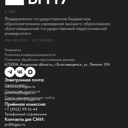
Сотрудники и преподаватели
Руководство
© 2026
Ректор
Оценка качества образования
Федеральное государственное бюджетное
СМИ о нас
образовательное учреждение высшего образования
Истории успеха
«Благовещенский государственный педагогический
Партнёры
университет»
Документы
ИНН 2801027713 · КПП 280101001
Контакты
Реквизиты
Реквизиты
Сведения о доходах
Политика конфиденциальности
Доступная среда
Политика обработки персональных данных
Инфраструктура
675004, Амурская область, г.Благовещенск, ул. Ленина 104
Противодествие коррупции
Противодействие терроризму
Целевой капитал
Электронная почта:
Часто задаваемые вопросы
Университет
Внутренний сайт
rektorat@bgpu.ru
Приёмная комиссия
priemka@bgpu.ru
Факультеты
Почта администрации сайта
webmaster@bgpu.ru
Приёмная комиссия:
Естественно-географический факультет
+7 (4162) 99-16-44
Историко-филологический факультет
Телефонный справочник
Факультет иностранных языков
Контакты для СМИ:
Факультет педагогики и психологии
pr@bgpu.ru
Факультет физической культуры и спорта