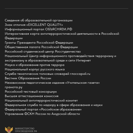
Факультет физико-математического образования и технологии
Подготовительное отделение для иностранных граждан
Поступление
Сведения об образовательной организации
Знак отличия «EXCELLENT QUALITY»
Приемная комиссия
Информационный портал ОБЪЯСНЯЕМ.РФ
Интерактивная карта антитеррористической деятельности в Российской
Поступай в БГПУ
Федерации
Специальности и направления
Гранты Президента Российской Федерации
Списки поступающих
Общественная палата Российской Федерации
Приказы о зачислении
Российский студенческий центр Росстуденчество
Полезные материалы
Национальный Центр информационного противодействия терроризму и
Общежитие
экстремизму в образовательной среде и сети Интернет
Информация о целевом обучении
Наука и образование против террора
Обркредит в СПО
Национальный корпус русского языка
Служба тематических толковых словарей глоссарий.ru
Бакалавриат
Вестник Образования России
Магистратура
Независимое педагогическое издание «Учительская газета»
Аспирантура
грамота.ру
СПО
Российский тестовый консорциум
Правила приема на Бакалавриат
Высшая аттестационная комиссия
Правила приема на Магистратуру
Национальный антитеррористический комитет
Правила приема на СПО
Федеральная служба по надзору в сфере образования и науки
Федеральный портал «Российское образование»
Управление ФСКН России по Амурской области
Обучение
Справка для получения налогового вычета
Кванториум