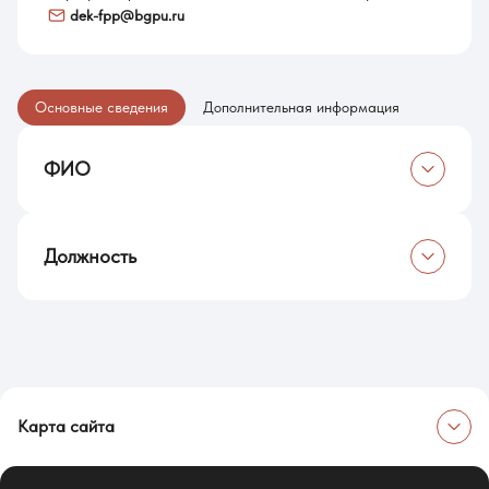
dek-fpp@bgpu.ru
Основные сведения
Дополнительная информация
ФИО
Цуканова Анна Петровна
Должность
Кандидат психологических наук, доцент
Карта сайта
Об университете