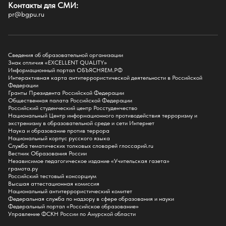
Контакты для СМИ:
Факультет педагогики и психологии
pr@bgpu.ru
Факультет физической культуры и спорта
Факультет физико-математического образования и технологии
Подготовительное отделение для иностранных граждан
Поступление
Сведения об образовательной организации
Знак отличия «EXCELLENT QUALITY»
Приемная комиссия
Информационный портал ОБЪЯСНЯЕМ.РФ
Интерактивная карта антитеррористической деятельности в Российской
Поступай в БГПУ
Федерации
Специальности и направления
Гранты Президента Российской Федерации
Списки поступающих
Общественная палата Российской Федерации
Приказы о зачислении
Российский студенческий центр Росстуденчество
Полезные материалы
Национальный Центр информационного противодействия терроризму и
Общежитие
экстремизму в образовательной среде и сети Интернет
Информация о целевом обучении
Наука и образование против террора
Обркредит в СПО
Национальный корпус русского языка
Служба тематических толковых словарей глоссарий.ru
Бакалавриат
Вестник Образования России
Магистратура
Независимое педагогическое издание «Учительская газета»
Аспирантура
грамота.ру
СПО
Российский тестовый консорциум
Правила приема на Бакалавриат
Высшая аттестационная комиссия
Правила приема на Магистратуру
Национальный антитеррористический комитет
Правила приема на СПО
Федеральная служба по надзору в сфере образования и науки
Федеральный портал «Российское образование»
Управление ФСКН России по Амурской области
Обучение