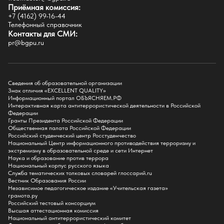
Приёмная комиссия:
Естественно-географический факультет
+7 (4162) 99-16-44
Историко-филологический факультет
Телефонный справочник
Факультет иностранных языков
Контакты для СМИ:
Факультет педагогики и психологии
pr@bgpu.ru
Факультет физической культуры и спорта
Факультет физико-математического образования и технологии
Подготовительное отделение для иностранных граждан
Поступление
Сведения об образовательной организации
Знак отличия «EXCELLENT QUALITY»
Приемная комиссия
Информационный портал ОБЪЯСНЯЕМ.РФ
Интерактивная карта антитеррористической деятельности в Российской
Поступай в БГПУ
Федерации
Специальности и направления
Гранты Президента Российской Федерации
Списки поступающих
Общественная палата Российской Федерации
Приказы о зачислении
Российский студенческий центр Росстуденчество
Полезные материалы
Национальный Центр информационного противодействия терроризму и
Общежитие
экстремизму в образовательной среде и сети Интернет
Информация о целевом обучении
Наука и образование против террора
Обркредит в СПО
Национальный корпус русского языка
Служба тематических толковых словарей глоссарий.ru
Бакалавриат
Вестник Образования России
Магистратура
Независимое педагогическое издание «Учительская газета»
Аспирантура
грамота.ру
СПО
Российский тестовый консорциум
Правила приема на Бакалавриат
Высшая аттестационная комиссия
Правила приема на Магистратуру
Национальный антитеррористический комитет