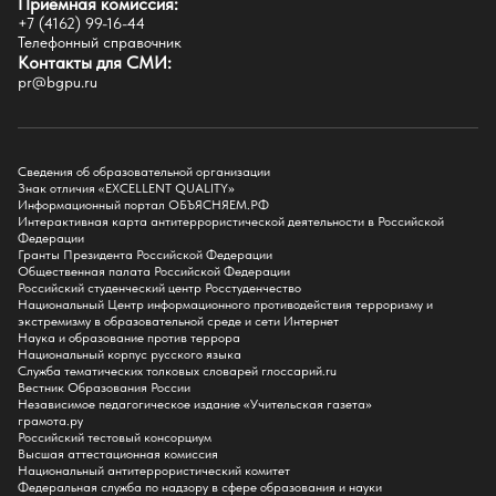
Приёмная комиссия:
Естественно-географический факультет
+7 (4162) 99-16-44
Историко-филологический факультет
Телефонный справочник
Факультет иностранных языков
Контакты для СМИ:
Факультет педагогики и психологии
pr@bgpu.ru
Факультет физической культуры и спорта
Факультет физико-математического образования и технологии
Подготовительное отделение для иностранных граждан
Поступление
Сведения об образовательной организации
Знак отличия «EXCELLENT QUALITY»
Приемная комиссия
Информационный портал ОБЪЯСНЯЕМ.РФ
Интерактивная карта антитеррористической деятельности в Российской
Поступай в БГПУ
Федерации
Специальности и направления
Гранты Президента Российской Федерации
Списки поступающих
Общественная палата Российской Федерации
Приказы о зачислении
Российский студенческий центр Росстуденчество
Полезные материалы
Национальный Центр информационного противодействия терроризму и
Общежитие
экстремизму в образовательной среде и сети Интернет
Информация о целевом обучении
Наука и образование против террора
Обркредит в СПО
Национальный корпус русского языка
Служба тематических толковых словарей глоссарий.ru
Бакалавриат
Вестник Образования России
Магистратура
Независимое педагогическое издание «Учительская газета»
Аспирантура
грамота.ру
СПО
Российский тестовый консорциум
Правила приема на Бакалавриат
Высшая аттестационная комиссия
Правила приема на Магистратуру
Национальный антитеррористический комитет
Правила приема на СПО
Федеральная служба по надзору в сфере образования и науки