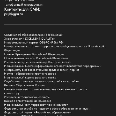
+7 (4162) 99-16-44
Историко-филологический факультет
Телефонный справочник
Факультет иностранных языков
Контакты для СМИ:
Факультет педагогики и психологии
pr@bgpu.ru
Факультет физической культуры и спорта
Факультет физико-математического образования и технологии
Подготовительное отделение для иностранных граждан
Поступление
Сведения об образовательной организации
Знак отличия «EXCELLENT QUALITY»
Приемная комиссия
Информационный портал ОБЪЯСНЯЕМ.РФ
Интерактивная карта антитеррористической деятельности в Российской
Поступай в БГПУ
Федерации
Специальности и направления
Гранты Президента Российской Федерации
Списки поступающих
Общественная палата Российской Федерации
Приказы о зачислении
Российский студенческий центр Росстуденчество
Полезные материалы
Национальный Центр информационного противодействия терроризму и
Общежитие
экстремизму в образовательной среде и сети Интернет
Информация о целевом обучении
Наука и образование против террора
Обркредит в СПО
Национальный корпус русского языка
Служба тематических толковых словарей глоссарий.ru
Бакалавриат
Вестник Образования России
Магистратура
Независимое педагогическое издание «Учительская газета»
Аспирантура
грамота.ру
СПО
Российский тестовый консорциум
Правила приема на Бакалавриат
Высшая аттестационная комиссия
Правила приема на Магистратуру
Национальный антитеррористический комитет
Правила приема на СПО
Федеральная служба по надзору в сфере образования и науки
Федеральный портал «Российское образование»