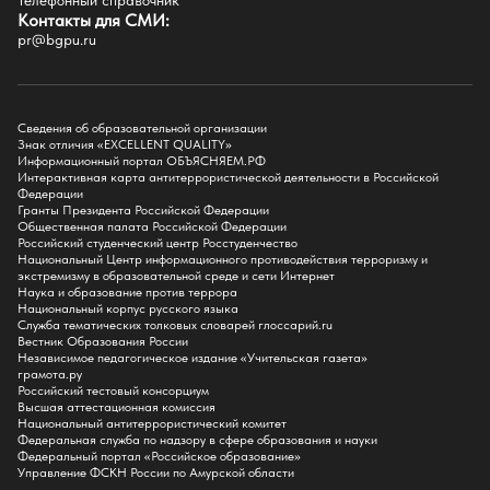
Телефонный справочник
Факультет иностранных языков
Контакты для СМИ:
Факультет педагогики и психологии
pr@bgpu.ru
Факультет физической культуры и спорта
Факультет физико-математического образования и технологии
Подготовительное отделение для иностранных граждан
Поступление
Сведения об образовательной организации
Знак отличия «EXCELLENT QUALITY»
Приемная комиссия
Информационный портал ОБЪЯСНЯЕМ.РФ
Интерактивная карта антитеррористической деятельности в Российской
Поступай в БГПУ
Федерации
Специальности и направления
Гранты Президента Российской Федерации
Списки поступающих
Общественная палата Российской Федерации
Приказы о зачислении
Российский студенческий центр Росстуденчество
Полезные материалы
Национальный Центр информационного противодействия терроризму и
Общежитие
экстремизму в образовательной среде и сети Интернет
Информация о целевом обучении
Наука и образование против террора
Обркредит в СПО
Национальный корпус русского языка
Служба тематических толковых словарей глоссарий.ru
Бакалавриат
Вестник Образования России
Магистратура
Независимое педагогическое издание «Учительская газета»
Аспирантура
грамота.ру
СПО
Российский тестовый консорциум
Правила приема на Бакалавриат
Высшая аттестационная комиссия
Правила приема на Магистратуру
Национальный антитеррористический комитет
Правила приема на СПО
Федеральная служба по надзору в сфере образования и науки
Федеральный портал «Российское образование»
Управление ФСКН России по Амурской области
Обучение