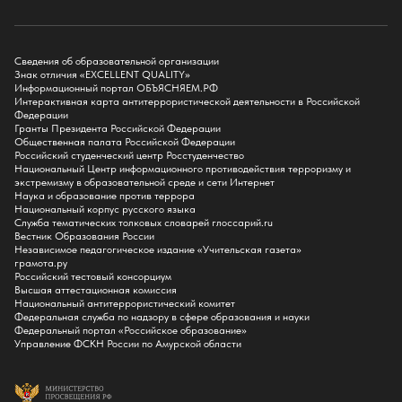
Факультет физико-математического образования и технологии
Подготовительное отделение для иностранных граждан
Поступление
Сведения об образовательной организации
Знак отличия «EXCELLENT QUALITY»
Приемная комиссия
Информационный портал ОБЪЯСНЯЕМ.РФ
Интерактивная карта антитеррористической деятельности в Российской
Поступай в БГПУ
Федерации
Специальности и направления
Гранты Президента Российской Федерации
Списки поступающих
Общественная палата Российской Федерации
Приказы о зачислении
Российский студенческий центр Росстуденчество
Полезные материалы
Национальный Центр информационного противодействия терроризму и
Общежитие
экстремизму в образовательной среде и сети Интернет
Информация о целевом обучении
Наука и образование против террора
Обркредит в СПО
Национальный корпус русского языка
Служба тематических толковых словарей глоссарий.ru
Бакалавриат
Вестник Образования России
Магистратура
Независимое педагогическое издание «Учительская газета»
Аспирантура
грамота.ру
СПО
Российский тестовый консорциум
Правила приема на Бакалавриат
Высшая аттестационная комиссия
Правила приема на Магистратуру
Национальный антитеррористический комитет
Правила приема на СПО
Федеральная служба по надзору в сфере образования и науки
Федеральный портал «Российское образование»
Управление ФСКН России по Амурской области
Обучение
Справка для получения налогового вычета
Кванториум