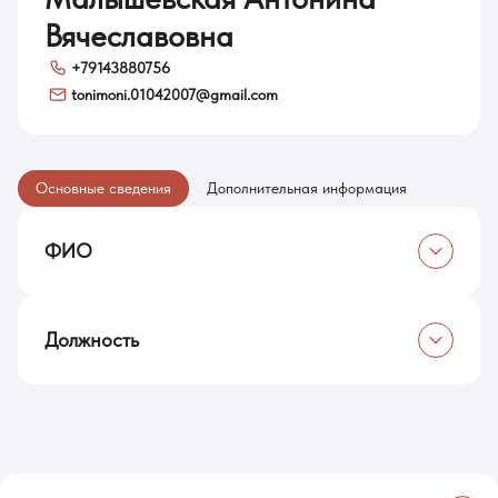
Вячеславовна
+79143880756
tonimoni.01042007@gmail.com
Основные сведения
Дополнительная информация
ФИО
Малышевская Антонина Вячеславовна
Должность
Лаборант отдела технического направления
педагогического технопарка «Кванториум» им. С.В.
Ланкина