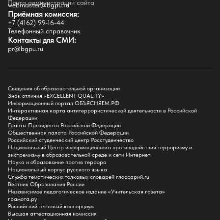
Факультеты
Почта администрации сайта
webmaster@bgpu.ru
Приёмная комиссия:
Естественно-географический факультет
+7 (4162) 99-16-44
Историко-филологический факультет
Телефонный справочник
Факультет иностранных языков
Контакты для СМИ:
Факультет педагогики и психологии
pr@bgpu.ru
Факультет физической культуры и спорта
Факультет физико-математического образования и технологии
Подготовительное отделение для иностранных граждан
Поступление
Сведения об образовательной организации
Знак отличия «EXCELLENT QUALITY»
Приемная комиссия
Информационный портал ОБЪЯСНЯЕМ.РФ
Интерактивная карта антитеррористической деятельности в Российской
Поступай в БГПУ
Федерации
Специальности и направления
Гранты Президента Российской Федерации
Списки поступающих
Общественная палата Российской Федерации
Приказы о зачислении
Российский студенческий центр Росстуденчество
Полезные материалы
Национальный Центр информационного противодействия терроризму и
Общежитие
экстремизму в образовательной среде и сети Интернет
Информация о целевом обучении
Наука и образование против террора
Обркредит в СПО
Национальный корпус русского языка
Служба тематических толковых словарей глоссарий.ru
Бакалавриат
Вестник Образования России
Магистратура
Независимое педагогическое издание «Учительская газета»
Аспирантура
грамота.ру
СПО
Российский тестовый консорциум
Правила приема на Бакалавриат
Высшая аттестационная комиссия