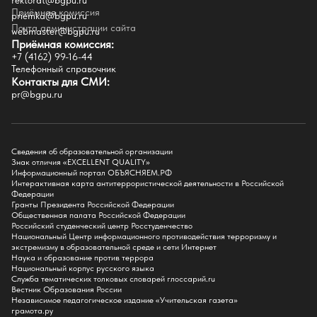
rektorat@bgpu.ru
Приёмная комиссия
priemka@bgpu.ru
Факультеты
Почта администрации сайта
webmaster@bgpu.ru
Приёмная комиссия:
Естественно-географический факультет
+7 (4162) 99-16-44
Историко-филологический факультет
Телефонный справочник
Факультет иностранных языков
Контакты для СМИ:
Факультет педагогики и психологии
pr@bgpu.ru
Факультет физической культуры и спорта
Факультет физико-математического образования и технологии
Подготовительное отделение для иностранных граждан
Поступление
Сведения об образовательной организации
Знак отличия «EXCELLENT QUALITY»
Приемная комиссия
Информационный портал ОБЪЯСНЯЕМ.РФ
Интерактивная карта антитеррористической деятельности в Российской
Поступай в БГПУ
Федерации
Специальности и направления
Гранты Президента Российской Федерации
Списки поступающих
Общественная палата Российской Федерации
Приказы о зачислении
Российский студенческий центр Росстуденчество
Полезные материалы
Национальный Центр информационного противодействия терроризму и
Общежитие
экстремизму в образовательной среде и сети Интернет
Информация о целевом обучении
Наука и образование против террора
Обркредит в СПО
Национальный корпус русского языка
Служба тематических толковых словарей глоссарий.ru
Бакалавриат
Вестник Образования России
Магистратура
Независимое педагогическое издание «Учительская газета»
Аспирантура
грамота.ру