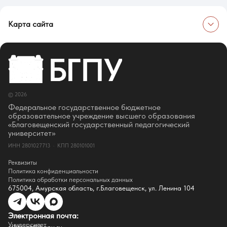
Карта сайта
Об университете
Сведения об образовательной организации
Об Университете
Сотрудники и преподаватели
Руководство
© 2026
Ректор
Оценка качества образования
Федеральное государственное бюджетное
СМИ о нас
образовательное учреждение высшего образования
Истории успеха
«Благовещенский государственный педагогический
Партнёры
университет»
Документы
ИНН 2801027713 · КПП 280101001
Контакты
Реквизиты
Реквизиты
Сведения о доходах
Политика конфиденциальности
Доступная среда
Политика обработки персональных данных
Инфраструктура
675004, Амурская область, г.Благовещенск, ул. Ленина 104
Противодествие коррупции
Противодействие терроризму
Целевой капитал
Электронная почта:
Часто задаваемые вопросы
Университет
Внутренний сайт