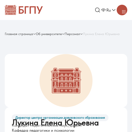
Ru
Главная страница
Об университете
Персонал
Лукина Елена Юрьевна
Директор центра организации довузовского образования
Лукина Елена Юрьевна
Кандидат педагогических наук, доцент
Кафедра педагогики и психологии