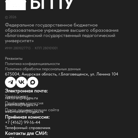
Об Университете
Сотрудники и преподаватели
Руководство
© 2026
Ректор
Оценка качества образования
Федеральное государственное бюджетное
СМИ о нас
образовательное учреждение высшего образования
Истории успеха
«Благовещенский государственный педагогический
Партнёры
университет»
Документы
ИНН 2801027713 · КПП 280101001
Контакты
Реквизиты
Реквизиты
Сведения о доходах
Политика конфиденциальности
Доступная среда
Политика обработки персональных данных
Инфраструктура
675004, Амурская область, г.Благовещенск, ул. Ленина 104
Противодествие коррупции
Противодействие терроризму
Целевой капитал
Электронная почта:
Часто задаваемые вопросы
Университет
Внутренний сайт
rektorat@bgpu.ru
Приёмная комиссия
priemka@bgpu.ru
Факультеты
Почта администрации сайта
webmaster@bgpu.ru
Приёмная комиссия:
Естественно-географический факультет
+7 (4162) 99-16-44
Историко-филологический факультет
Телефонный справочник
Факультет иностранных языков
Контакты для СМИ:
Факультет педагогики и психологии