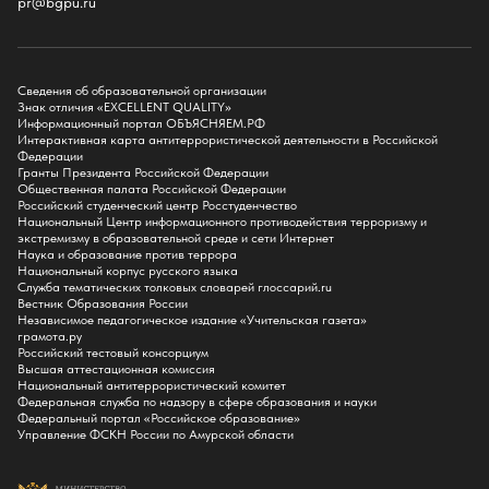
pr@bgpu.ru
Факультет физической культуры и спорта
Факультет физико-математического образования и технологии
Подготовительное отделение для иностранных граждан
Поступление
Сведения об образовательной организации
Знак отличия «EXCELLENT QUALITY»
Приемная комиссия
Информационный портал ОБЪЯСНЯЕМ.РФ
Интерактивная карта антитеррористической деятельности в Российской
Поступай в БГПУ
Федерации
Специальности и направления
Гранты Президента Российской Федерации
Списки поступающих
Общественная палата Российской Федерации
Приказы о зачислении
Российский студенческий центр Росстуденчество
Полезные материалы
Национальный Центр информационного противодействия терроризму и
Общежитие
экстремизму в образовательной среде и сети Интернет
Информация о целевом обучении
Наука и образование против террора
Обркредит в СПО
Национальный корпус русского языка
Служба тематических толковых словарей глоссарий.ru
Бакалавриат
Вестник Образования России
Магистратура
Независимое педагогическое издание «Учительская газета»
Аспирантура
грамота.ру
СПО
Российский тестовый консорциум
Правила приема на Бакалавриат
Высшая аттестационная комиссия
Правила приема на Магистратуру
Национальный антитеррористический комитет
Правила приема на СПО
Федеральная служба по надзору в сфере образования и науки
Федеральный портал «Российское образование»
Управление ФСКН России по Амурской области
Обучение
Справка для получения налогового вычета