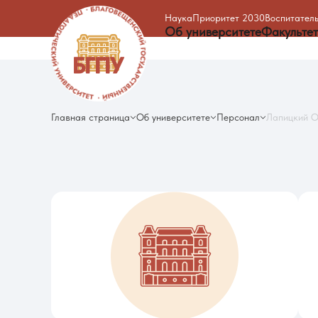
Наука
Приоритет 2030
Воспитатель
Об университете
Факульте
Главная страница
Об университете
Персонал
Лапицкий О