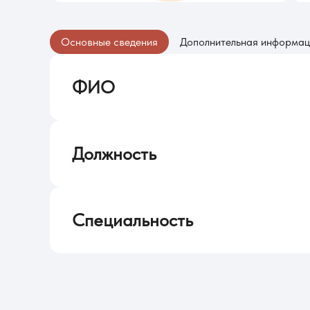
Основные сведения
Дополнительная информац
ФИО
Лапицкий Олег Иванович
Должность
Доцент кафедры педагогики и психологии
Специальность
Кандидат педагогических наук, доцент