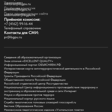
Университет
Внутренний сайт
rektorat@bgpu.ru
Приёмная комиссия
priemka@bgpu.ru
Факультеты
Почта администрации сайта
webmaster@bgpu.ru
Приёмная комиссия:
Естественно-географический факультет
+7 (4162) 99-16-44
Историко-филологический факультет
Телефонный справочник
Факультет иностранных языков
Контакты для СМИ:
Факультет педагогики и психологии
pr@bgpu.ru
Факультет физической культуры и спорта
Факультет физико-математического образования и технологии
Подготовительное отделение для иностранных граждан
Поступление
Сведения об образовательной организации
Знак отличия «EXCELLENT QUALITY»
Приемная комиссия
Информационный портал ОБЪЯСНЯЕМ.РФ
Интерактивная карта антитеррористической деятельности в Российской
Поступай в БГПУ
Федерации
Специальности и направления
Гранты Президента Российской Федерации
Списки поступающих
Общественная палата Российской Федерации
Приказы о зачислении
Российский студенческий центр Росстуденчество
Полезные материалы
Национальный Центр информационного противодействия терроризму и
Общежитие
экстремизму в образовательной среде и сети Интернет
Информация о целевом обучении
Наука и образование против террора
Обркредит в СПО
Национальный корпус русского языка
Служба тематических толковых словарей глоссарий.ru
Бакалавриат
Вестник Образования России
Магистратура
Независимое педагогическое издание «Учительская газета»
Аспирантура