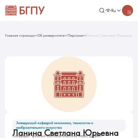
Ru
Главная страница
Об университете
Персонал
Ланина Светлана Юрьевна
Заведующий кафедрой экономики, технологии и
изобразительного искусства
Ланина Светлана Юрьевна
Кандидат физико-математических наук, доцент