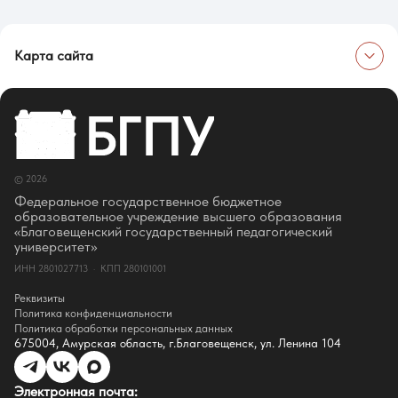
Карта сайта
Об университете
Сведения об образовательной организации
Об Университете
Сотрудники и преподаватели
Руководство
© 2026
Ректор
Оценка качества образования
Федеральное государственное бюджетное
СМИ о нас
образовательное учреждение высшего образования
Истории успеха
«Благовещенский государственный педагогический
Партнёры
университет»
Документы
ИНН 2801027713 · КПП 280101001
Контакты
Реквизиты
Реквизиты
Сведения о доходах
Политика конфиденциальности
Доступная среда
Политика обработки персональных данных
Инфраструктура
675004, Амурская область, г.Благовещенск, ул. Ленина 104
Противодествие коррупции
Противодействие терроризму
Целевой капитал
Электронная почта:
Часто задаваемые вопросы