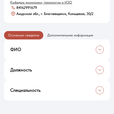
Кафедра экономики, технологии и ИЗО
84162991679
Амурская обл., г. Благовещенск, Кольцевая, 30/2
Основные сведения
Дополнительная информация
ФИО
Ланина Светлана Юрьевна
Должность
Заведующий кафедрой экономики, технологии и
изобразительного искусства
Специальность
Кандидат физико-математических наук, доцент