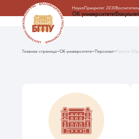
Наука
Приоритет 2030
Воспитатель
Об университете
Факульте
Главная страница
Об университете
Персонал
Кретов Юр