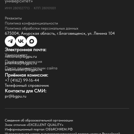
университет»
Документы
ИНН 2801027713 · КПП 280101001
Контакты
Реквизиты
Реквизиты
Сведения о доходах
Политика конфиденциальности
Доступная среда
Политика обработки персональных данных
Инфраструктура
675004, Амурская область, г.Благовещенск, ул. Ленина 104
Противодествие коррупции
Противодействие терроризму
Целевой капитал
Электронная почта:
Часто задаваемые вопросы
Университет
Внутренний сайт
rektorat@bgpu.ru
Приёмная комиссия
priemka@bgpu.ru
Факультеты
Почта администрации сайта
webmaster@bgpu.ru
Приёмная комиссия:
Естественно-географический факультет
+7 (4162) 99-16-44
Историко-филологический факультет
Телефонный справочник
Факультет иностранных языков
Контакты для СМИ:
Факультет педагогики и психологии
pr@bgpu.ru
Факультет физической культуры и спорта
Факультет физико-математического образования и технологии
Подготовительное отделение для иностранных граждан
Поступление
Сведения об образовательной организации
Знак отличия «EXCELLENT QUALITY»
Приемная комиссия
Информационный портал ОБЪЯСНЯЕМ.РФ
Интерактивная карта антитеррористической деятельности в Российской