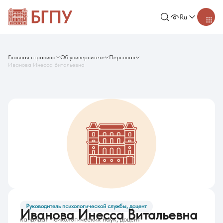
Ru
Главная страница
Об университете
Персонал
Иванова Инесса Витальевна
Руководитель психологической службы, доцент
Иванова Инесса Витальевна
кандидат психологических наук, доцент