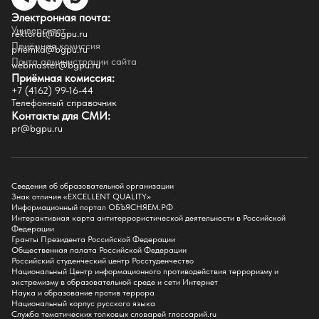
Целевой капитал
Электронная почта:
Часто задаваемые вопросы
Университет
Внутренний сайт
rektorat@bgpu.ru
Приёмная комиссия
priemka@bgpu.ru
Факультеты
Почта администрации сайта
webmaster@bgpu.ru
Приёмная комиссия:
Естественно-географический факультет
+7 (4162) 99-16-44
Историко-филологический факультет
Телефонный справочник
Факультет иностранных языков
Контакты для СМИ:
Факультет педагогики и психологии
pr@bgpu.ru
Факультет физической культуры и спорта
Факультет физико-математического образования и технологии
Подготовительное отделение для иностранных граждан
Поступление
Сведения об образовательной организации
Знак отличия «EXCELLENT QUALITY»
Приемная комиссия
Информационный портал ОБЪЯСНЯЕМ.РФ
Интерактивная карта антитеррористической деятельности в Российской
Поступай в БГПУ
Федерации
Специальности и направления
Гранты Президента Российской Федерации
Списки поступающих
Общественная палата Российской Федерации
Приказы о зачислении
Российский студенческий центр Росстуденчество
Полезные материалы
Национальный Центр информационного противодействия терроризму и
Общежитие
экстремизму в образовательной среде и сети Интернет
Информация о целевом обучении
Наука и образование против террора
Обркредит в СПО
Национальный корпус русского языка
Служба тематических толковых словарей глоссарий.ru
Бакалавриат