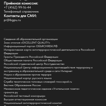
Приёмная комиссия:
Естественно-географический факультет
+7 (4162) 99-16-44
Историко-филологический факультет
Телефонный справочник
Факультет иностранных языков
Контакты для СМИ:
Факультет педагогики и психологии
pr@bgpu.ru
Факультет физической культуры и спорта
Факультет физико-математического образования и технологии
Подготовительное отделение для иностранных граждан
Поступление
Сведения об образовательной организации
Знак отличия «EXCELLENT QUALITY»
Приемная комиссия
Информационный портал ОБЪЯСНЯЕМ.РФ
Интерактивная карта антитеррористической деятельности в Российской
Поступай в БГПУ
Федерации
Специальности и направления
Гранты Президента Российской Федерации
Списки поступающих
Общественная палата Российской Федерации
Приказы о зачислении
Российский студенческий центр Росстуденчество
Полезные материалы
Национальный Центр информационного противодействия терроризму и
Общежитие
экстремизму в образовательной среде и сети Интернет
Информация о целевом обучении
Наука и образование против террора
Обркредит в СПО
Национальный корпус русского языка
Служба тематических толковых словарей глоссарий.ru
Бакалавриат
Вестник Образования России
Магистратура
Независимое педагогическое издание «Учительская газета»
Аспирантура
грамота.ру
СПО
Российский тестовый консорциум
Правила приема на Бакалавриат
Высшая аттестационная комиссия
Правила приема на Магистратуру
Национальный антитеррористический комитет