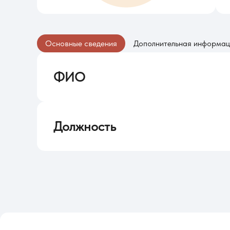
Основные сведения
Дополнительная информац
ФИО
Гладких Лидия Вадимовна
Должность
Начальник отдела