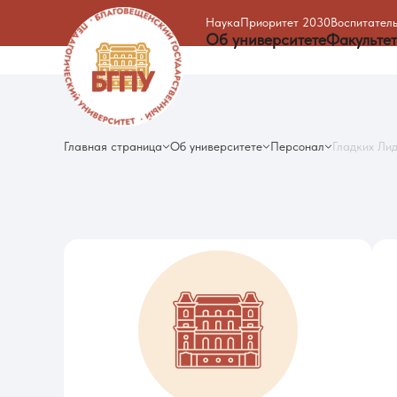
Наука
Приоритет 2030
Воспитатель
Об университете
Факульте
Главная страница
Об университете
Персонал
Гладких Ли