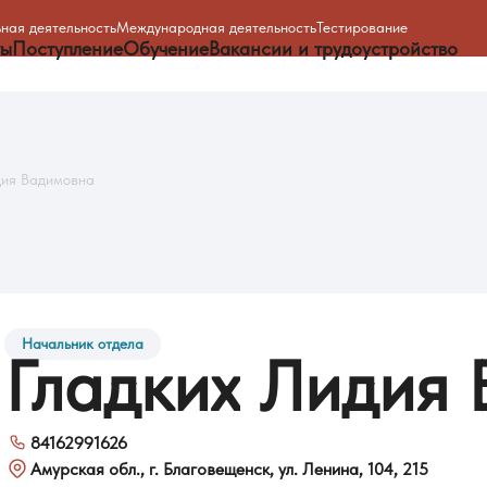
ная деятельность
Международная деятельность
Тестирование
ты
Поступление
Обучение
Вакансии и трудоустройство
дия Вадимовна
Начальник отдела
Гладких
Лидия
84162991626
Амурская обл., г. Благовещенск, ул. Ленина, 104, 215