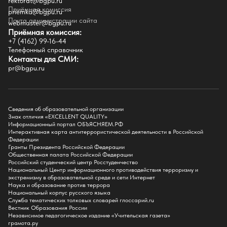
rektorat@bgpu.ru
Приёмная комиссия
priemka@bgpu.ru
Факультеты
Почта администрации сайта
webmaster@bgpu.ru
Приёмная комиссия:
Естественно-географический факультет
+7 (4162) 99-16-44
Историко-филологический факультет
Телефонный справочник
Факультет иностранных языков
Контакты для СМИ:
Факультет педагогики и психологии
pr@bgpu.ru
Факультет физической культуры и спорта
Факультет физико-математического образования и технологии
Подготовительное отделение для иностранных граждан
Поступление
Сведения об образовательной организации
Знак отличия «EXCELLENT QUALITY»
Приемная комиссия
Информационный портал ОБЪЯСНЯЕМ.РФ
Интерактивная карта антитеррористической деятельности в Российской
Поступай в БГПУ
Федерации
Специальности и направления
Гранты Президента Российской Федерации
Списки поступающих
Общественная палата Российской Федерации
Приказы о зачислении
Российский студенческий центр Росстуденчество
Полезные материалы
Национальный Центр информационного противодействия терроризму и
Общежитие
экстремизму в образовательной среде и сети Интернет
Информация о целевом обучении
Наука и образование против террора
Обркредит в СПО
Национальный корпус русского языка
Служба тематических толковых словарей глоссарий.ru
Бакалавриат
Вестник Образования России
Магистратура
Независимое педагогическое издание «Учительская газета»
Аспирантура
грамота.ру