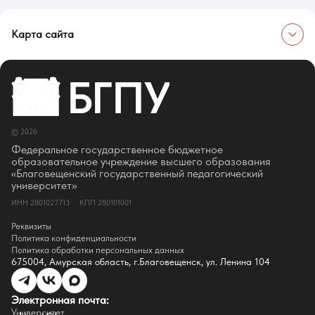
Карта сайта
Об университете
Сведения об образовательной организации
Об Университете
Сотрудники и преподаватели
Руководство
© 2026
Ректор
Оценка качества образования
Федеральное государственное бюджетное
СМИ о нас
образовательное учреждение высшего образования
Истории успеха
«Благовещенский государственный педагогический
Партнёры
университет»
Документы
ИНН 2801027713 · КПП 280101001
Контакты
Реквизиты
Реквизиты
Сведения о доходах
Политика конфиденциальности
Доступная среда
Политика обработки персональных данных
Инфраструктура
675004, Амурская область, г.Благовещенск, ул. Ленина 104
Противодествие коррупции
Противодействие терроризму
Целевой капитал
Электронная почта:
Часто задаваемые вопросы
Университет
Внутренний сайт