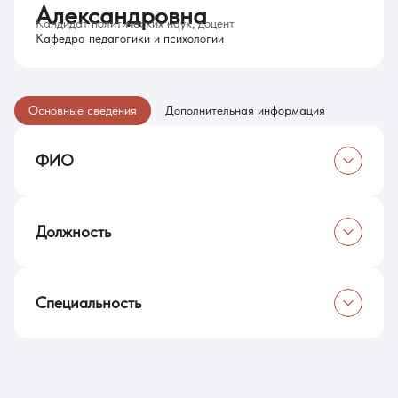
Александровна
Кандидат политических наук, доцент
Кафедра педагогики и психологии
Основные сведения
Дополнительная информация
ФИО
Ефимова Лилия Александровна
Должность
Доцент кафедры педагогики и психологии
Специальность
Кандидат политических наук, доцент