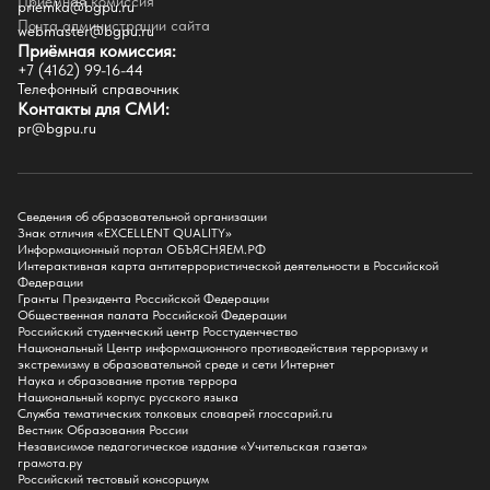
Приёмная комиссия
priemka@bgpu.ru
Факультеты
Почта администрации сайта
webmaster@bgpu.ru
Приёмная комиссия:
Естественно-географический факультет
+7 (4162) 99-16-44
Историко-филологический факультет
Телефонный справочник
Факультет иностранных языков
Контакты для СМИ:
Факультет педагогики и психологии
pr@bgpu.ru
Факультет физической культуры и спорта
Факультет физико-математического образования и технологии
Подготовительное отделение для иностранных граждан
Поступление
Сведения об образовательной организации
Знак отличия «EXCELLENT QUALITY»
Приемная комиссия
Информационный портал ОБЪЯСНЯЕМ.РФ
Интерактивная карта антитеррористической деятельности в Российской
Поступай в БГПУ
Федерации
Специальности и направления
Гранты Президента Российской Федерации
Списки поступающих
Общественная палата Российской Федерации
Приказы о зачислении
Российский студенческий центр Росстуденчество
Полезные материалы
Национальный Центр информационного противодействия терроризму и
Общежитие
экстремизму в образовательной среде и сети Интернет
Информация о целевом обучении
Наука и образование против террора
Обркредит в СПО
Национальный корпус русского языка
Служба тематических толковых словарей глоссарий.ru
Бакалавриат
Вестник Образования России
Магистратура
Независимое педагогическое издание «Учительская газета»
Аспирантура
грамота.ру
СПО
Российский тестовый консорциум