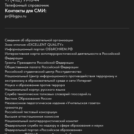
+7 (4162) 99-16-44
Историко-филологический факультет
Телефонный справочник
Факультет иностранных языков
Контакты для СМИ:
Факультет педагогики и психологии
pr@bgpu.ru
Факультет физической культуры и спорта
Факультет физико-математического образования и технологии
Подготовительное отделение для иностранных граждан
Поступление
Сведения об образовательной организации
Знак отличия «EXCELLENT QUALITY»
Приемная комиссия
Информационный портал ОБЪЯСНЯЕМ.РФ
Интерактивная карта антитеррористической деятельности в Российской
Поступай в БГПУ
Федерации
Специальности и направления
Гранты Президента Российской Федерации
Списки поступающих
Общественная палата Российской Федерации
Приказы о зачислении
Российский студенческий центр Росстуденчество
Полезные материалы
Национальный Центр информационного противодействия терроризму и
Общежитие
экстремизму в образовательной среде и сети Интернет
Информация о целевом обучении
Наука и образование против террора
Обркредит в СПО
Национальный корпус русского языка
Служба тематических толковых словарей глоссарий.ru
Бакалавриат
Вестник Образования России
Магистратура
Независимое педагогическое издание «Учительская газета»
Аспирантура
грамота.ру
СПО
Российский тестовый консорциум
Правила приема на Бакалавриат
Высшая аттестационная комиссия
Правила приема на Магистратуру
Национальный антитеррористический комитет
Правила приема на СПО
Федеральная служба по надзору в сфере образования и науки
Федеральный портал «Российское образование»